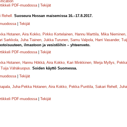
ification
rtikkeli PDF-muodossa
|
Tekijät
i Rehell
.
Suoseura Hossan maisemissa 16.–17.8.2017.
-muodossa
|
Tekijät
kka Hotanen
,
Aira Kokko
,
Pirkko Kortelainen
,
Hannu Marttila
,
Mika Nieminen
ri Sarkkola
,
Juha Tiainen
,
Jukka Turunen
,
Samu Valpola
,
Harri Vasander
,
Tui
toisuuteen, ilmastoon ja vesistöihin – yhteenveto.
rtikkeli PDF-muodossa
|
Tekijät
kka Hotanen
,
Hannu Hökkä
,
Aira Kokko
,
Kari Minkkinen
,
Merja Myllys
,
Pekka
,
Tuija Vähäkuopus
.
Soiden käyttö Suomessa.
-muodossa
|
Tekijät
Aapala
,
Juha-Pekka Hotanen
,
Aira Kokko
,
Pekka Punttila
,
Sakari Rehell
,
Juha
rtikkeli PDF-muodossa
|
Tekijät