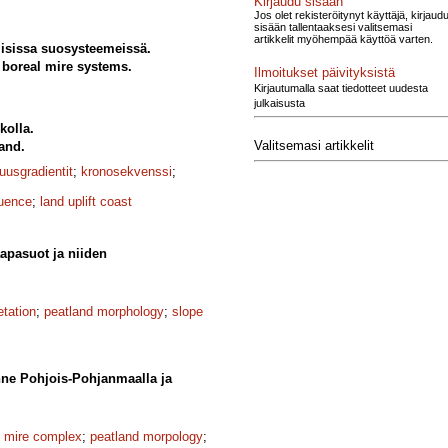
Kirjaudu sisään
Jos olet rekisteröitynyt käyttäjä, kirjaud
sisään tallentaaksesi valitsemasi
artikkelit myöhempää käyttöä varten.
lisissa suosysteemeissä.
n boreal mire systems.
Ilmoitukset päivityksistä
Kirjautumalla saat tiedotteet uudesta
julkaisusta
olla.
Valitsemasi artikkelit
and.
uusgradientit
;
kronosekvenssi
;
uence
;
land uplift coast
apasuot ja niiden
etation
;
peatland morphology
;
slope
anne Pohjois-Pohjanmaalla ja
;
mire complex
;
peatland morpology
;