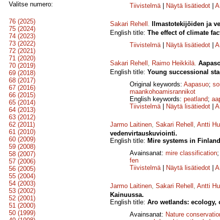
Valitse numero:
Tiivistelmä
|
Näytä lisätiedot
|
A
76 (2025)
Sakari Rehell
.
Ilmastotekijöiden ja v
75 (2024)
English title:
The effect of climate f
74 (2023)
73 (2022)
Tiivistelmä
|
Näytä lisätiedot
|
A
72 (2021)
71 (2020)
Sakari Rehell
,
Raimo Heikkilä
.
Aapaso
70 (2019)
English title:
Young successional stag
69 (2018)
68 (2017)
Original keywords:
Aapasuo
;
so
67 (2016)
maankohoamisrannikot
66 (2015)
English keywords:
peatland
;
aa
65 (2014)
Tiivistelmä
|
Näytä lisätiedot
|
A
64 (2013)
63 (2012)
62 (2011)
Jarmo Laitinen
,
Sakari Rehell
,
Antti H
61 (2010)
vedenvirtauskuviointi.
60 (2009)
English title:
Mire systems in Finland 
59 (2008)
Avainsanat:
mire classification
58 (2007)
fen
57 (2006)
Tiivistelmä
|
Näytä lisätiedot
|
A
56 (2005)
55 (2004)
54 (2003)
Jarmo Laitinen
,
Sakari Rehell
,
Antti H
53 (2002)
Kainuussa.
52 (2001)
English title:
Aro wetlands: ecology, 
51 (2000)
50 (1999)
Avainsanat:
Nature conservatio