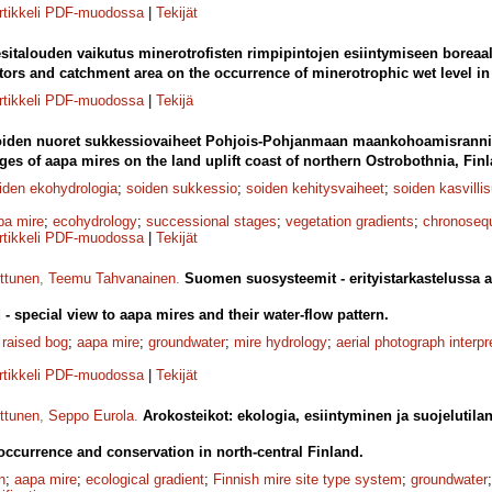
rtikkeli PDF-muodossa
|
Tekijät
esitalouden vaikutus minerotrofisten rimpipintojen esiintymiseen boreaa
actors and catchment area on the occurrence of minerotrophic wet level i
rtikkeli PDF-muodossa
|
Tekijä
iden nuoret sukkessiovaiheet Pohjois-Pohjanmaan maankohoamisrannik
es of aapa mires on the land uplift coast of northern Ostrobothnia, Finl
iden ekohydrologia
;
soiden sukkessio
;
soiden kehitysvaiheet
;
soiden kasvillis
pa mire
;
ecohydrology
;
successional stages
;
vegetation gradients
;
chronoseq
rtikkeli PDF-muodossa
|
Tekijät
uttunen
,
Teemu Tahvanainen
.
Suomen suosysteemit - erityistarkastelussa a
- special view to aapa mires and their water-flow pattern.
;
raised bog
;
aapa mire
;
groundwater
;
mire hydrology
;
aerial photograph interpr
rtikkeli PDF-muodossa
|
Tekijät
uttunen
,
Seppo Eurola
.
Arokosteikot: ekologia, esiintyminen ja suojelutil
occurrence and conservation in north-central Finland.
n
;
aapa mire
;
ecological gradient
;
Finnish mire site type system
;
groundwater