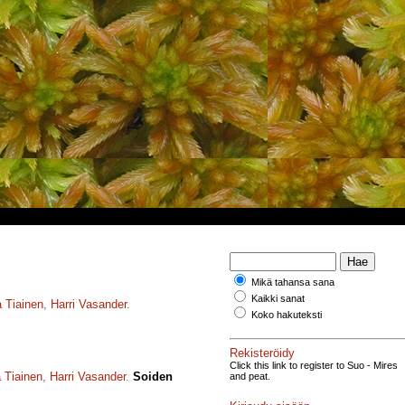
Mikä tahansa sana
Kaikki sanat
 Tiainen
,
Harri Vasander
.
Koko hakuteksti
Rekisteröidy
Click this link to register to Suo - Mires
 Tiainen
,
Harri Vasander
.
Soiden
and peat.