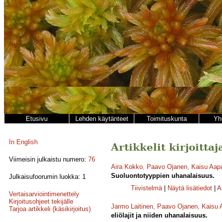
Etusivu
Lehden käytänteet
Toimituskunta
Yh
In English
Artikkelit kirjoitta
Viimeisin julkaistu numero:
76
Aira Kokko
,
Paavo Ojanen
,
Kaisu Aap
Suoluontotyyppien uhanalaisuus.
Julkaisufoorumin luokka: 1
Tiivistelmä
|
Näytä lisätiedot
|
A
Vertaisarviointimenettely
Kirjoitusohjeet tekijälle
Jarmo Laitinen
,
Paavo Ojanen
,
Kaisu 
Tarjoa artikkeli (käsikirjoitus)
eliölajit ja niiden uhanalaisuus.