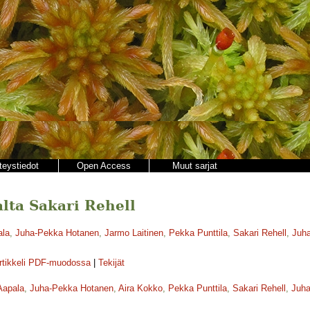
teystiedot
Open Access
Muut sarjat
jalta Sakari Rehell
ala
,
Juha-Pekka Hotanen
,
Jarmo Laitinen
,
Pekka Punttila
,
Sakari Rehell
,
Juha
rtikkeli PDF-muodossa
|
Tekijät
Aapala
,
Juha-Pekka Hotanen
,
Aira Kokko
,
Pekka Punttila
,
Sakari Rehell
,
Juha