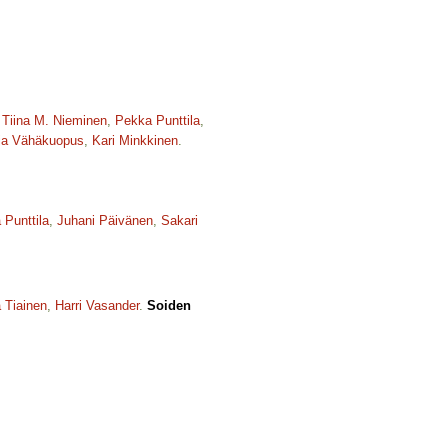
,
Tiina M. Nieminen
,
Pekka Punttila
,
ja Vähäkuopus
,
Kari Minkkinen
.
 Punttila
,
Juhani Päivänen
,
Sakari
 Tiainen
,
Harri Vasander
.
Soiden