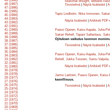
49 (1998)
seasonal drought
;
wetland class
48 (1997)
Tiivistelmä
|
Näytä lisätiedot
|
A
47 (1996)
46 (1995)
Tapio Lindholm
,
Ilkka Immonen
,
Sakar
45 (1994)
44 (1993)
Näytä lisätiedot
|
Artikkeli PDF
43 (1992)
42 (1991)
41 (1990)
Paavo Ojanen
,
Kaisu Aapala
,
Juha-Pe
40 (1989)
Sakari Rehell
,
Tapani Sallantaus
,
Saka
39 (1988)
Ojituksen vaikutus luonnon monimuo
38 (1987)
37 (1986)
Tiivistelmä
|
Näytä lisätiedot
|
A
36 (1985)
35 (1984)
Paavo Ojanen
,
Kaisu Aapala
,
Juha-Pe
34 (1983)
33 (1982)
Rehell
,
Jukka Turunen
,
Samu Valpola
32 (1981)
Näytä lisätiedot
|
Artikkeli PDF
31 (1980)
30 (1979)
29 (1978)
Jarmo Laitinen
,
Paavo Ojanen
,
Kaisu 
28 (1977)
kasvillisuus.
27 (1976)
26 (1975)
Tiivistelmä
|
Näytä lisätiedot
|
A
25 (1974)
24 (1973)
23 (1972)
22 (1971)
21 (1970)
20 (1969)