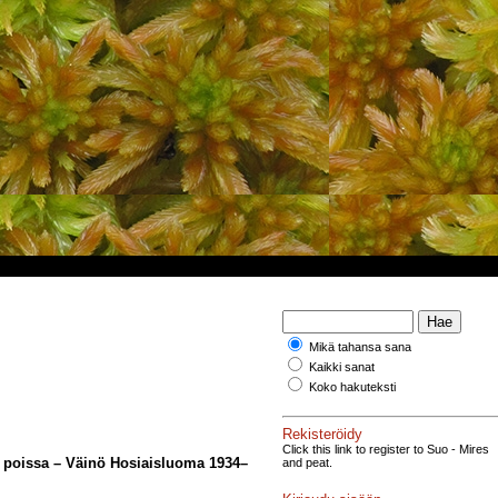
Mikä tahansa sana
Kaikki sanat
Koko hakuteksti
Rekisteröidy
Click this link to register to Suo - Mires
on poissa – Väinö Hosiaisluoma 1934–
and peat.