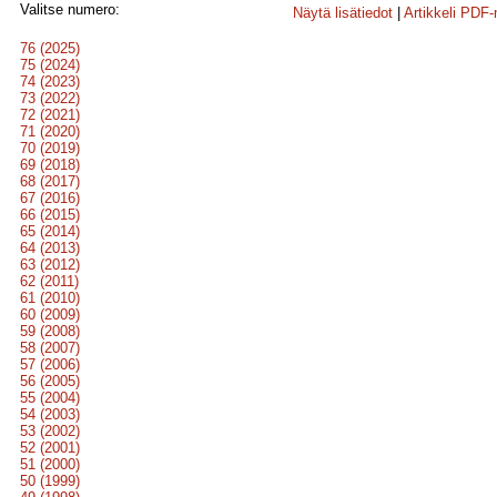
Valitse numero:
Näytä lisätiedot
|
Artikkeli PDF
76 (2025)
75 (2024)
74 (2023)
73 (2022)
72 (2021)
71 (2020)
70 (2019)
69 (2018)
68 (2017)
67 (2016)
66 (2015)
65 (2014)
64 (2013)
63 (2012)
62 (2011)
61 (2010)
60 (2009)
59 (2008)
58 (2007)
57 (2006)
56 (2005)
55 (2004)
54 (2003)
53 (2002)
52 (2001)
51 (2000)
50 (1999)