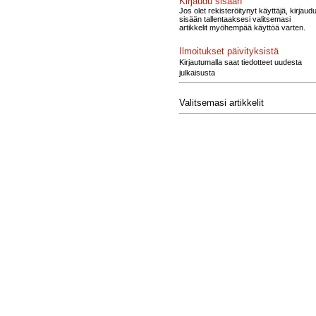
Kirjaudu sisään
Jos olet rekisteröitynyt käyttäjä, kirjaud
sisään tallentaaksesi valitsemasi
artikkelit myöhempää käyttöä varten.
Ilmoitukset päivityksistä
Kirjautumalla saat tiedotteet uudesta
julkaisusta
Valitsemasi artikkelit