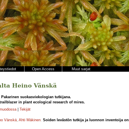
teystiedot
Open Access
Muut sarjat
jalta Heino Vänskä
 Pakarinen suokasviekologian tutkijana.
railblazer in plant ecological research of mires.
-muodossa
|
Tekijät
no Vänskä
,
Ahti Mäkinen
.
Soiden levästön tutkija ja luonnon inventoija 