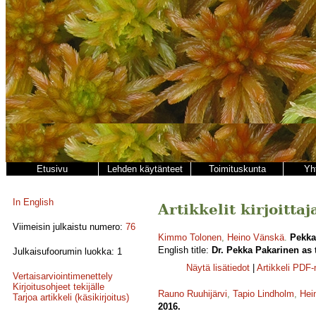
Etusivu
Lehden käytänteet
Toimituskunta
Yh
In English
Artikkelit kirjoitta
Viimeisin julkaistu numero:
76
Kimmo Tolonen
,
Heino Vänskä
.
Pekka
English title:
Dr. Pekka Pakarinen as t
Julkaisufoorumin luokka: 1
Näytä lisätiedot
|
Artikkeli PDF
Vertaisarviointimenettely
Kirjoitusohjeet tekijälle
Rauno Ruuhijärvi
,
Tapio Lindholm
,
Hei
Tarjoa artikkeli (käsikirjoitus)
2016.