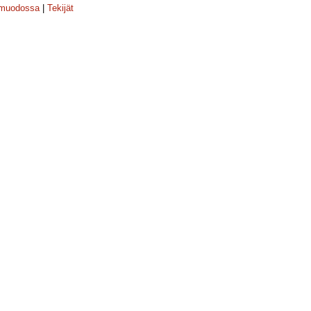
-muodossa
|
Tekijät