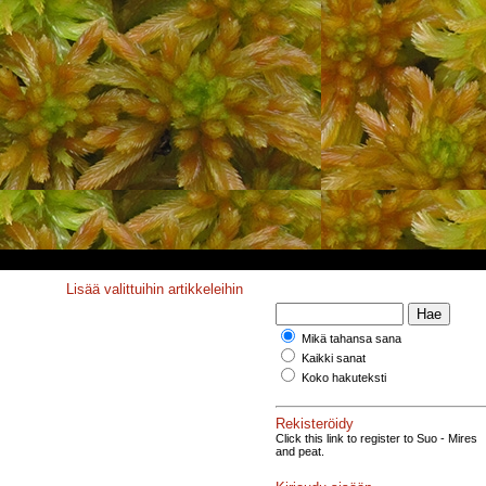
Lisää valittuihin artikkeleihin
Mikä tahansa sana
Kaikki sanat
Koko hakuteksti
Rekisteröidy
Click this link to register to Suo - Mires
and peat.