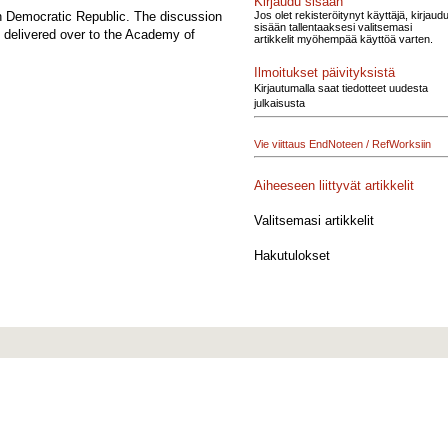
Kirjaudu sisään
Jos olet rekisteröitynyt käyttäjä, kirjaud
man Democratic Republic. The discussion
sisään tallentaaksesi valitsemasi
sh delivered over to the Academy of
artikkelit myöhempää käyttöä varten.
Ilmoitukset päivityksistä
Kirjautumalla saat tiedotteet uudesta
julkaisusta
Vie viittaus EndNoteen / RefWorksiin
Aiheeseen liittyvät artikkelit
Valitsemasi artikkelit
Hakutulokset