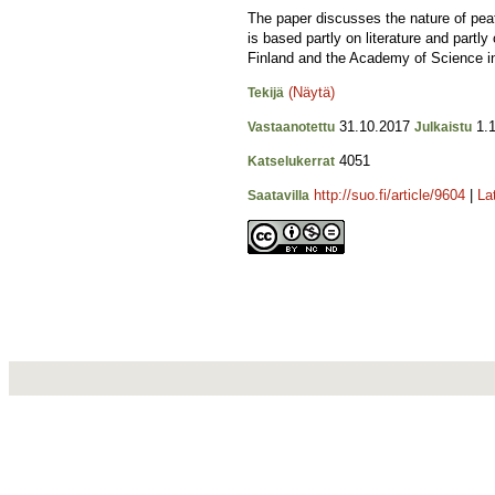
The paper discusses the nature of peat
is based partly on literature and partl
Finland and the Academy of Science in 
(Näytä)
Tekijä
31.10.2017
1.1
Vastaanotettu
Julkaistu
4051
Katselukerrat
http://suo.fi/article/9604
|
La
Saatavilla