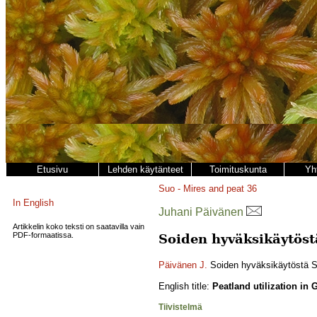
Etusivu
Lehden käytänteet
Toimituskunta
Yh
Suo - Mires and peat
36
In English
Juhani Päivänen
Artikkelin koko teksti on saatavilla vain
PDF-formaatissa.
Soiden hyväksikäytöst
Päivänen J.
Soiden hyväksikäytöstä S
English title:
Peatland utilization i
Tiivistelmä