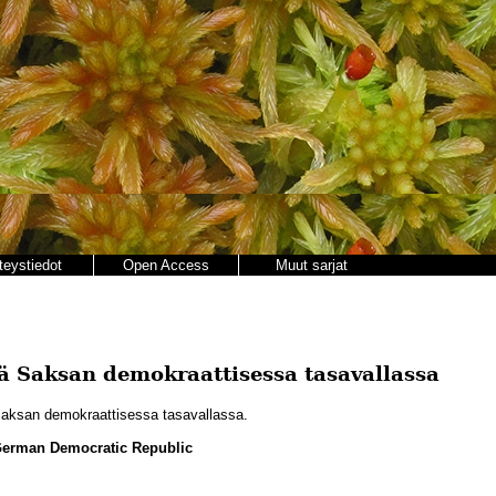
teystiedot
Open Access
Muut sarjat
ä Saksan demokraattisessa tasavallassa
aksan demokraattisessa tasavallassa.
n German Democratic Republic