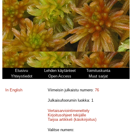
Etusivu
Lehden käytänteet
Toimituskunta
Yhteystiedot
Open Access
Muut sarjat
In English
Viimeisin julkaistu numero:
76
Julkaisufoorumin luokka: 1
Vertaisarviointimenettely
Kirjoitusohjeet tekijälle
Tarjoa artikkeli (käsikirjoitus)
Valitse numero: