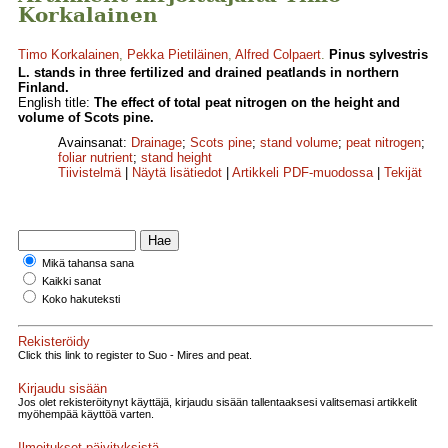
Korkalainen
Timo Korkalainen
,
Pekka Pietiläinen
,
Alfred Colpaert
.
Pinus sylvestris
L. stands in three fertilized and drained peatlands in northern
Finland.
English title:
The effect of total peat nitrogen on the height and
volume of Scots pine.
Avainsanat:
Drainage
;
Scots pine
;
stand volume
;
peat nitrogen
;
foliar nutrient
;
stand height
Tiivistelmä
|
Näytä lisätiedot
|
Artikkeli PDF-muodossa
|
Tekijät
Mikä tahansa sana
Kaikki sanat
Koko hakuteksti
Rekisteröidy
Click this link to register to Suo - Mires and peat.
Kirjaudu sisään
Jos olet rekisteröitynyt käyttäjä, kirjaudu sisään tallentaaksesi valitsemasi artikkelit
myöhempää käyttöä varten.
Ilmoitukset päivityksistä