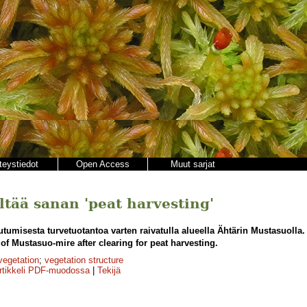
teystiedot
Open Access
Muut sarjat
ältää sanan 'peat harvesting'
tumisesta turvetuotantoa varten raivatulla alueella Ähtärin Mustasuolla.
of Mustasuo-mire after clearing for peat harvesting.
vegetation
;
vegetation structure
rtikkeli PDF-muodossa
|
Tekijä