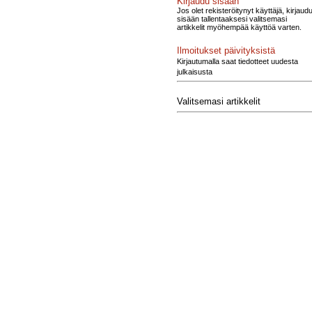
Kirjaudu sisään
Jos olet rekisteröitynyt käyttäjä, kirjaud
sisään tallentaaksesi valitsemasi
artikkelit myöhempää käyttöä varten.
Ilmoitukset päivityksistä
Kirjautumalla saat tiedotteet uudesta
julkaisusta
Valitsemasi artikkelit