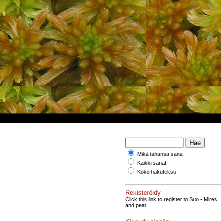
Mikä tahansa sana
Kaikki sanat
Koko hakuteksti
Rekisteröidy
Click this link to register to Suo - Mires
and peat.