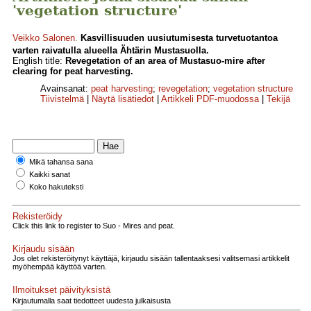
'vegetation structure'
Veikko Salonen
.
Kasvillisuuden uusiutumisesta turvetuotantoa
varten raivatulla alueella Ähtärin Mustasuolla.
English title:
Revegetation of an area of Mustasuo-mire after
clearing for peat harvesting.
Avainsanat:
peat harvesting
;
revegetation
;
vegetation structure
Tiivistelmä
|
Näytä lisätiedot
|
Artikkeli PDF-muodossa
|
Tekijä
Mikä tahansa sana
Kaikki sanat
Koko hakuteksti
Rekisteröidy
Click this link to register to Suo - Mires and peat.
Kirjaudu sisään
Jos olet rekisteröitynyt käyttäjä, kirjaudu sisään tallentaaksesi valitsemasi artikkelit
myöhempää käyttöä varten.
Ilmoitukset päivityksistä
Kirjautumalla saat tiedotteet uudesta julkaisusta