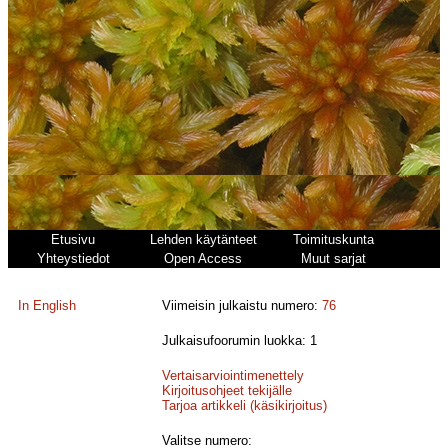
Etusivu
Lehden käytänteet
Toimituskunta
Yhteystiedot
Open Access
Muut sarjat
In English
Viimeisin julkaistu numero:
76
Julkaisufoorumin luokka: 1
Vertaisarviointimenettely
Kirjoitusohjeet tekijälle
Tarjoa artikkeli (käsikirjoitus)
Valitse numero: