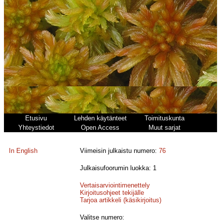
Etusivu
Lehden käytänteet
Toimituskunta
Yhteystiedot
Open Access
Muut sarjat
In English
Viimeisin julkaistu numero:
76
Julkaisufoorumin luokka: 1
Vertaisarviointimenettely
Kirjoitusohjeet tekijälle
Tarjoa artikkeli (käsikirjoitus)
Valitse numero: