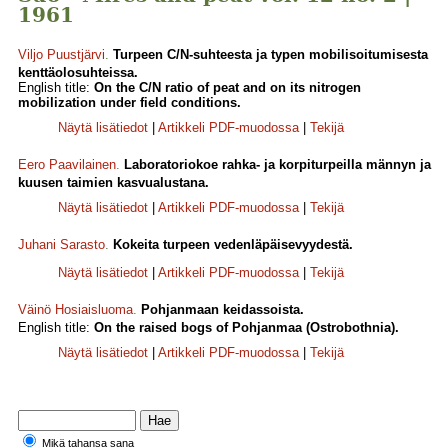
1961
Viljo Puustjärvi
.
Turpeen C/N-suhteesta ja typen mobilisoitumisesta
kenttäolosuhteissa.
English title:
On the C/N ratio of peat and on its nitrogen
mobilization under field conditions.
Näytä lisätiedot
|
Artikkeli PDF-muodossa
|
Tekijä
Eero Paavilainen
.
Laboratoriokoe rahka- ja korpiturpeilla männyn ja
kuusen taimien kasvualustana.
Näytä lisätiedot
|
Artikkeli PDF-muodossa
|
Tekijä
Juhani Sarasto
.
Kokeita turpeen vedenläpäisevyydestä.
Näytä lisätiedot
|
Artikkeli PDF-muodossa
|
Tekijä
Väinö Hosiaisluoma
.
Pohjanmaan keidassoista.
English title:
On the raised bogs of Pohjanmaa (Ostrobothnia).
Näytä lisätiedot
|
Artikkeli PDF-muodossa
|
Tekijä
Mikä tahansa sana