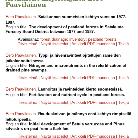
Paavilainen
Eero Paavilainen
.
Satakunnan suometsien kehitys vuosina 1977-
1987.
English title:
The development of peatland forests in Satakunta
Forestry Board District between 1977 and 1987.
Avainsanat:
forest drainage
;
inventory
;
peatland forests
Tiivistelmä
|
Näytä lisätiedot
|
Artikkeli PDF-muodossa
|
Tekijä
Eero Paavilainen
.
Typpi ja hivenravinteet ojitettujen rämeiden
jatkolannoituksessa.
English title:
Nitrogen and micronutrients in the refertilization of
drained pine swamps.
Tiivistelmä
|
Näytä lisätiedot
|
Artikkeli PDF-muodossa
|
Tekijä
Eero Paavilainen
.
Lannoitus ja ravinteiden kierto suometsissä.
English title:
Fertilization and nutrient cycle in peatland forests.
Tiivistelmä
|
Näytä lisätiedot
|
Artikkeli PDF-muodossa
|
Tekijä
Eero Paavilainen
.
Rauduskoivun ja männyn ensi kehitys rimpisellä
lettoturpeella.
English title:
Initial development of Betula verrucosa and Pinus
silvestris on peat from a flark fen.
Tiivistelmä
|
Näytä lisätiedot
|
Artikkeli PDF-muodossa
|
Tekijä