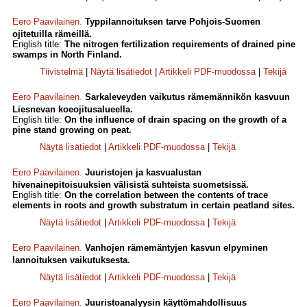
Eero Paavilainen
.
Typpilannoituksen tarve Pohjois-Suomen
ojitetuilla rämeillä.
English title:
The nitrogen fertilization requirements of drained pine
swamps in North Finland.
Tiivistelmä
|
Näytä lisätiedot
|
Artikkeli PDF-muodossa
|
Tekijä
Eero Paavilainen
.
Sarkaleveyden vaikutus rämemännikön kasvuun
Liesnevan koeojitusalueella.
English title:
On the influence of drain spacing on the growth of a
pine stand growing on peat.
Näytä lisätiedot
|
Artikkeli PDF-muodossa
|
Tekijä
Eero Paavilainen
.
Juuristojen ja kasvualustan
hivenainepitoisuuksien välisistä suhteista suometsissä.
English title:
On the correlation between the contents of trace
elements in roots and growth substratum in certain peatland sites.
Näytä lisätiedot
|
Artikkeli PDF-muodossa
|
Tekijä
Eero Paavilainen
.
Vanhojen rämemäntyjen kasvun elpyminen
lannoituksen vaikutuksesta.
Näytä lisätiedot
|
Artikkeli PDF-muodossa
|
Tekijä
Eero Paavilainen
.
Juuristoanalyysin käyttömahdollisuus