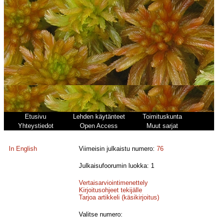
Etusivu
Lehden käytänteet
Toimituskunta
Yhteystiedot
Open Access
Muut sarjat
In English
Viimeisin julkaistu numero:
76
Julkaisufoorumin luokka: 1
Vertaisarviointimenettely
Kirjoitusohjeet tekijälle
Tarjoa artikkeli (käsikirjoitus)
Valitse numero: