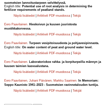
suometsien lannoitustarpeen selvittelyssä.
English title:
Potential use of root analysis in determining the
fertilizer requirements of peatland stands.
Näytä lisätiedot
|
Artikkeli PDF-muodossa
|
Tekijä
Eero Paavilainen
.
Hieskoivun ja kuusen juuristosta
mustikkakorvessa.
Näytä lisätiedot
|
Artikkeli PDF-muodossa
|
Tekijä
Eero Paavilainen
.
Turpeen vesipitoisuudesta ja pohjavesipinnasta.
English title:
On water content of peat and ground water level.
Näytä lisätiedot
|
Artikkeli PDF-muodossa
|
Tekijä
Eero Paavilainen
.
Laboratoriokoe rahka- ja korpiturpeilla männyn ja
kuusen taimien kasvualustana.
Näytä lisätiedot
|
Artikkeli PDF-muodossa
|
Tekijä
Eero Paavilainen
,
Juhani Päivänen
,
Markku Saarinen
.
In Memoriam:
Seppo Kaunisto 1941–2023 - Suometsien ravinnetalouden tuntija.
Näytä lisätiedot
|
Artikkeli PDF-muodossa
|
Tekijät