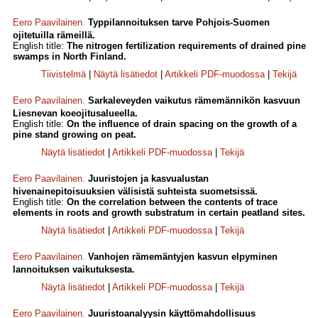
Eero Paavilainen
.
Typpilannoituksen tarve Pohjois-Suomen
ojitetuilla rämeillä.
English title:
The nitrogen fertilization requirements of drained pine
swamps in North Finland.
Tiivistelmä
|
Näytä lisätiedot
|
Artikkeli PDF-muodossa
|
Tekijä
Eero Paavilainen
.
Sarkaleveyden vaikutus rämemännikön kasvuun
Liesnevan koeojitusalueella.
English title:
On the influence of drain spacing on the growth of a
pine stand growing on peat.
Näytä lisätiedot
|
Artikkeli PDF-muodossa
|
Tekijä
Eero Paavilainen
.
Juuristojen ja kasvualustan
hivenainepitoisuuksien välisistä suhteista suometsissä.
English title:
On the correlation between the contents of trace
elements in roots and growth substratum in certain peatland sites.
Näytä lisätiedot
|
Artikkeli PDF-muodossa
|
Tekijä
Eero Paavilainen
.
Vanhojen rämemäntyjen kasvun elpyminen
lannoituksen vaikutuksesta.
Näytä lisätiedot
|
Artikkeli PDF-muodossa
|
Tekijä
Eero Paavilainen
.
Juuristoanalyysin käyttömahdollisuus