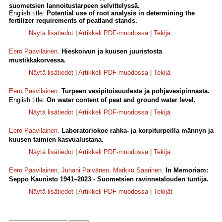
suometsien lannoitustarpeen selvittelyssä.
English title:
Potential use of root analysis in determining the
fertilizer requirements of peatland stands.
Näytä lisätiedot
|
Artikkeli PDF-muodossa
|
Tekijä
Eero Paavilainen
.
Hieskoivun ja kuusen juuristosta
mustikkakorvessa.
Näytä lisätiedot
|
Artikkeli PDF-muodossa
|
Tekijä
Eero Paavilainen
.
Turpeen vesipitoisuudesta ja pohjavesipinnasta.
English title:
On water content of peat and ground water level.
Näytä lisätiedot
|
Artikkeli PDF-muodossa
|
Tekijä
Eero Paavilainen
.
Laboratoriokoe rahka- ja korpiturpeilla männyn ja
kuusen taimien kasvualustana.
Näytä lisätiedot
|
Artikkeli PDF-muodossa
|
Tekijä
Eero Paavilainen
,
Juhani Päivänen
,
Markku Saarinen
.
In Memoriam:
Seppo Kaunisto 1941–2023 - Suometsien ravinnetalouden tuntija.
Näytä lisätiedot
|
Artikkeli PDF-muodossa
|
Tekijät