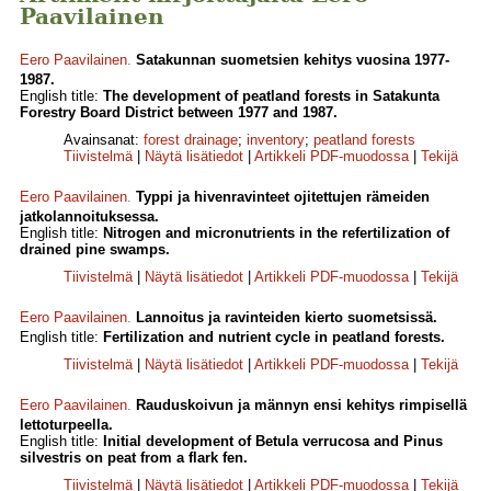
Paavilainen
Eero Paavilainen
.
Satakunnan suometsien kehitys vuosina 1977-
1987.
English title:
The development of peatland forests in Satakunta
Forestry Board District between 1977 and 1987.
Avainsanat:
forest drainage
;
inventory
;
peatland forests
Tiivistelmä
|
Näytä lisätiedot
|
Artikkeli PDF-muodossa
|
Tekijä
Eero Paavilainen
.
Typpi ja hivenravinteet ojitettujen rämeiden
jatkolannoituksessa.
English title:
Nitrogen and micronutrients in the refertilization of
drained pine swamps.
Tiivistelmä
|
Näytä lisätiedot
|
Artikkeli PDF-muodossa
|
Tekijä
Eero Paavilainen
.
Lannoitus ja ravinteiden kierto suometsissä.
English title:
Fertilization and nutrient cycle in peatland forests.
Tiivistelmä
|
Näytä lisätiedot
|
Artikkeli PDF-muodossa
|
Tekijä
Eero Paavilainen
.
Rauduskoivun ja männyn ensi kehitys rimpisellä
lettoturpeella.
English title:
Initial development of Betula verrucosa and Pinus
silvestris on peat from a flark fen.
Tiivistelmä
|
Näytä lisätiedot
|
Artikkeli PDF-muodossa
|
Tekijä