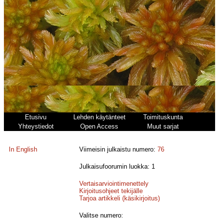
Etusivu
Lehden käytänteet
Toimituskunta
Yhteystiedot
Open Access
Muut sarjat
In English
Viimeisin julkaistu numero:
76
Julkaisufoorumin luokka: 1
Vertaisarviointimenettely
Kirjoitusohjeet tekijälle
Tarjoa artikkeli (käsikirjoitus)
Valitse numero: