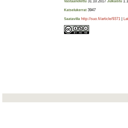
31.10.2017
1.1
Vastaanotettu
Julkaistu
3947
Katselukerrat
http://suo.fi/article/9371
|
La
Saatavilla