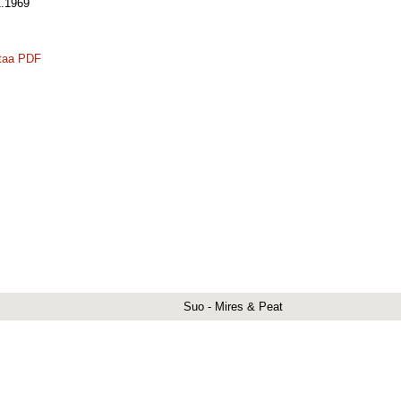
.1969
taa PDF
Suo - Mires & Peat