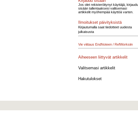
Kirjaudu sisään
Jos olet rekisteröitynyt käyttäjä, kirjaud
sisään tallentaaksesi valitsemasi
artikkelit myöhempää käyttöä varten.
Ilmoitukset päivityksistä
Kirjautumalla saat tiedotteet uudesta
julkaisusta
Vie viittaus EndNoteen / RefWorksiin
Aiheeseen liittyvät artikkelit
Valitsemasi artikkelit
Hakutulokset