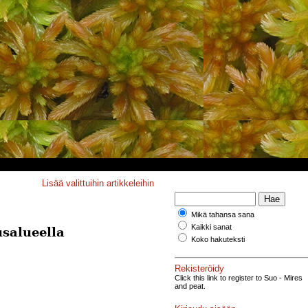
Lisää valittuihin artikkeleihin
Mikä tahansa sana
Kaikki sanat
salueella
Koko hakuteksti
Rekisteröidy
Click this link to register to Suo - Mires
and peat.