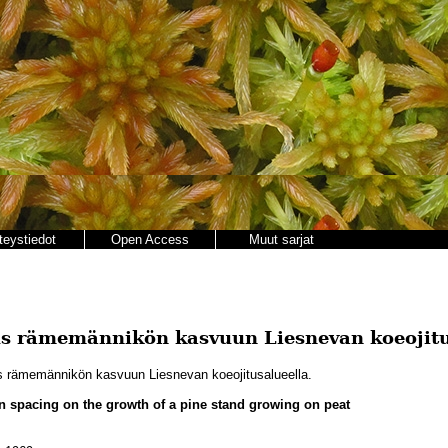
teystiedot
Open Access
Muut sarjat
us rämemännikön kasvuun Liesnevan koeojitu
 rämemännikön kasvuun Liesnevan koeojitusalueella.
in spacing on the growth of a pine stand growing on peat