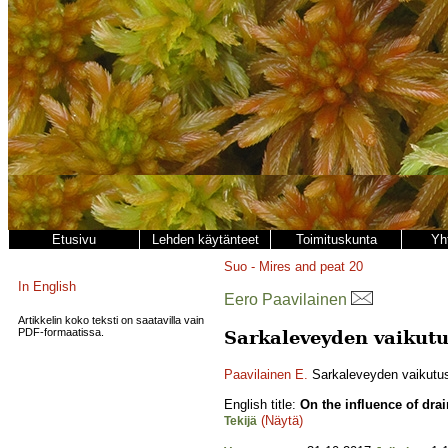
Etusivu
Lehden käytänteet
Toimituskunta
Yh
Suo - Mires and peat
20
In English
Eero Paavilainen
Artikkelin koko teksti on saatavilla vain
PDF-formaatissa.
Sarkaleveyden vaikut
Paavilainen E.
Sarkaleveyden vaikutus
English title:
On the influence of dra
(Näytä)
Tekijä