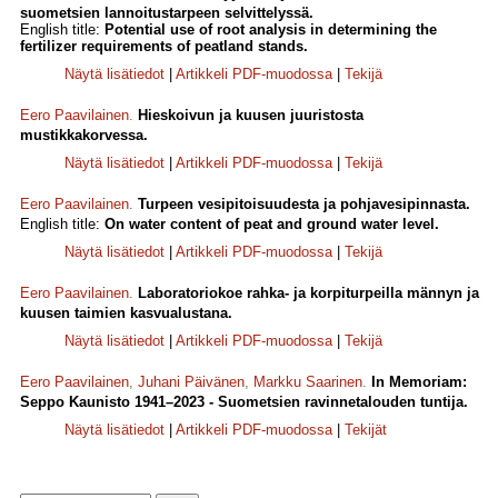
suometsien lannoitustarpeen selvittelyssä.
English title:
Potential use of root analysis in determining the
fertilizer requirements of peatland stands.
Näytä lisätiedot
|
Artikkeli PDF-muodossa
|
Tekijä
Eero Paavilainen
.
Hieskoivun ja kuusen juuristosta
mustikkakorvessa.
Näytä lisätiedot
|
Artikkeli PDF-muodossa
|
Tekijä
Eero Paavilainen
.
Turpeen vesipitoisuudesta ja pohjavesipinnasta.
English title:
On water content of peat and ground water level.
Näytä lisätiedot
|
Artikkeli PDF-muodossa
|
Tekijä
Eero Paavilainen
.
Laboratoriokoe rahka- ja korpiturpeilla männyn ja
kuusen taimien kasvualustana.
Näytä lisätiedot
|
Artikkeli PDF-muodossa
|
Tekijä
Eero Paavilainen
,
Juhani Päivänen
,
Markku Saarinen
.
In Memoriam:
Seppo Kaunisto 1941–2023 - Suometsien ravinnetalouden tuntija.
Näytä lisätiedot
|
Artikkeli PDF-muodossa
|
Tekijät