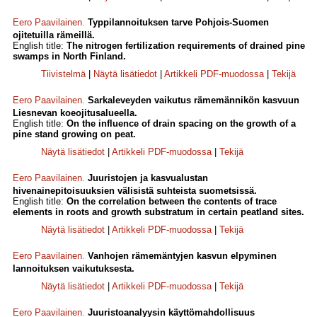
Eero Paavilainen
.
Typpilannoituksen tarve Pohjois-Suomen
ojitetuilla rämeillä.
English title:
The nitrogen fertilization requirements of drained pine
swamps in North Finland.
Tiivistelmä
|
Näytä lisätiedot
|
Artikkeli PDF-muodossa
|
Tekijä
Eero Paavilainen
.
Sarkaleveyden vaikutus rämemännikön kasvuun
Liesnevan koeojitusalueella.
English title:
On the influence of drain spacing on the growth of a
pine stand growing on peat.
Näytä lisätiedot
|
Artikkeli PDF-muodossa
|
Tekijä
Eero Paavilainen
.
Juuristojen ja kasvualustan
hivenainepitoisuuksien välisistä suhteista suometsissä.
English title:
On the correlation between the contents of trace
elements in roots and growth substratum in certain peatland sites.
Näytä lisätiedot
|
Artikkeli PDF-muodossa
|
Tekijä
Eero Paavilainen
.
Vanhojen rämemäntyjen kasvun elpyminen
lannoituksen vaikutuksesta.
Näytä lisätiedot
|
Artikkeli PDF-muodossa
|
Tekijä
Eero Paavilainen
.
Juuristoanalyysin käyttömahdollisuus