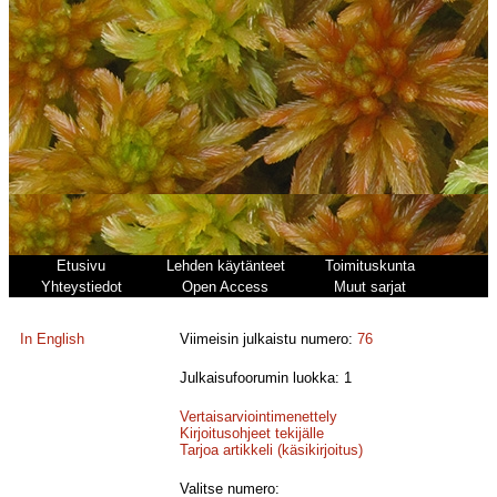
Etusivu
Lehden käytänteet
Toimituskunta
Yhteystiedot
Open Access
Muut sarjat
In English
Viimeisin julkaistu numero:
76
Julkaisufoorumin luokka: 1
Vertaisarviointimenettely
Kirjoitusohjeet tekijälle
Tarjoa artikkeli (käsikirjoitus)
Valitse numero: