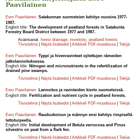
Paavilainen
Eero Paavilainen
.
Satakunnan suometsien kehitys vuosina 1977-
1987.
English title:
The development of peatland forests in Satakunta
Forestry Board District between 1977 and 1987.
Avainsanat:
forest drainage
;
inventory
;
peatland forests
Tiivistelmä
|
Näytä lisätiedot
|
Artikkeli PDF-muodossa
|
Tekijä
Eero Paavilainen
.
Typpi ja hivenravinteet ojitettujen rämeiden
jatkolannoituksessa.
English title:
Nitrogen and micronutrients in the refertilization of
drained pine swamps.
Tiivistelmä
|
Näytä lisätiedot
|
Artikkeli PDF-muodossa
|
Tekijä
Eero Paavilainen
.
Lannoitus ja ravinteiden kierto suometsissä.
English title:
Fertilization and nutrient cycle in peatland forests.
Tiivistelmä
|
Näytä lisätiedot
|
Artikkeli PDF-muodossa
|
Tekijä
Eero Paavilainen
.
Rauduskoivun ja männyn ensi kehitys rimpisellä
lettoturpeella.
English title:
Initial development of Betula verrucosa and Pinus
silvestris on peat from a flark fen.
Tiivistelmä
|
Näytä lisätiedot
|
Artikkeli PDF-muodossa
|
Tekijä