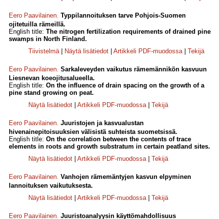
Eero Paavilainen
.
Typpilannoituksen tarve Pohjois-Suomen
ojitetuilla rämeillä.
English title:
The nitrogen fertilization requirements of drained pine
swamps in North Finland.
Tiivistelmä
|
Näytä lisätiedot
|
Artikkeli PDF-muodossa
|
Tekijä
Eero Paavilainen
.
Sarkaleveyden vaikutus rämemännikön kasvuun
Liesnevan koeojitusalueella.
English title:
On the influence of drain spacing on the growth of a
pine stand growing on peat.
Näytä lisätiedot
|
Artikkeli PDF-muodossa
|
Tekijä
Eero Paavilainen
.
Juuristojen ja kasvualustan
hivenainepitoisuuksien välisistä suhteista suometsissä.
English title:
On the correlation between the contents of trace
elements in roots and growth substratum in certain peatland sites.
Näytä lisätiedot
|
Artikkeli PDF-muodossa
|
Tekijä
Eero Paavilainen
.
Vanhojen rämemäntyjen kasvun elpyminen
lannoituksen vaikutuksesta.
Näytä lisätiedot
|
Artikkeli PDF-muodossa
|
Tekijä
Eero Paavilainen
.
Juuristoanalyysin käyttömahdollisuus