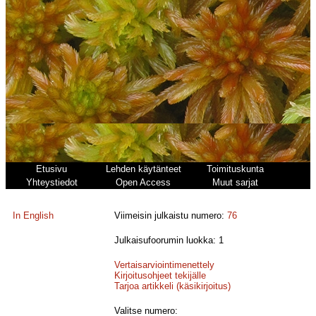
Etusivu
Lehden käytänteet
Toimituskunta
Yhteystiedot
Open Access
Muut sarjat
In English
Viimeisin julkaistu numero:
76
Julkaisufoorumin luokka: 1
Vertaisarviointimenettely
Kirjoitusohjeet tekijälle
Tarjoa artikkeli (käsikirjoitus)
Valitse numero: