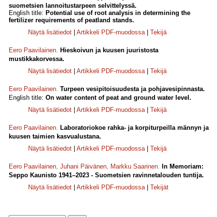
suometsien lannoitustarpeen selvittelyssä.
English title:
Potential use of root analysis in determining the
fertilizer requirements of peatland stands.
Näytä lisätiedot
|
Artikkeli PDF-muodossa
|
Tekijä
Eero Paavilainen
.
Hieskoivun ja kuusen juuristosta
mustikkakorvessa.
Näytä lisätiedot
|
Artikkeli PDF-muodossa
|
Tekijä
Eero Paavilainen
.
Turpeen vesipitoisuudesta ja pohjavesipinnasta.
English title:
On water content of peat and ground water level.
Näytä lisätiedot
|
Artikkeli PDF-muodossa
|
Tekijä
Eero Paavilainen
.
Laboratoriokoe rahka- ja korpiturpeilla männyn ja
kuusen taimien kasvualustana.
Näytä lisätiedot
|
Artikkeli PDF-muodossa
|
Tekijä
Eero Paavilainen
,
Juhani Päivänen
,
Markku Saarinen
.
In Memoriam:
Seppo Kaunisto 1941–2023 - Suometsien ravinnetalouden tuntija.
Näytä lisätiedot
|
Artikkeli PDF-muodossa
|
Tekijät