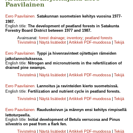
Paavilainen
Eero Paavilainen
.
Satakunnan suometsien kehitys vuosina 1977-
1987.
English title:
The development of peatland forests in Satakunta
Forestry Board District between 1977 and 1987.
Avainsanat:
forest drainage
;
inventory
;
peatland forests
Tiivistelmä
|
Näytä lisätiedot
|
Artikkeli PDF-muodossa
|
Tekijä
Eero Paavilainen
.
Typpi ja hivenravinteet ojitettujen rämeiden
jatkolannoituksessa.
English title:
Nitrogen and micronutrients in the refertilization of
drained pine swamps.
Tiivistelmä
|
Näytä lisätiedot
|
Artikkeli PDF-muodossa
|
Tekijä
Eero Paavilainen
.
Lannoitus ja ravinteiden kierto suometsissä.
English title:
Fertilization and nutrient cycle in peatland forests.
Tiivistelmä
|
Näytä lisätiedot
|
Artikkeli PDF-muodossa
|
Tekijä
Eero Paavilainen
.
Rauduskoivun ja männyn ensi kehitys rimpisellä
lettoturpeella.
English title:
Initial development of Betula verrucosa and Pinus
silvestris on peat from a flark fen.
Tiivistelmä
|
Näytä lisätiedot
|
Artikkeli PDF-muodossa
|
Tekijä