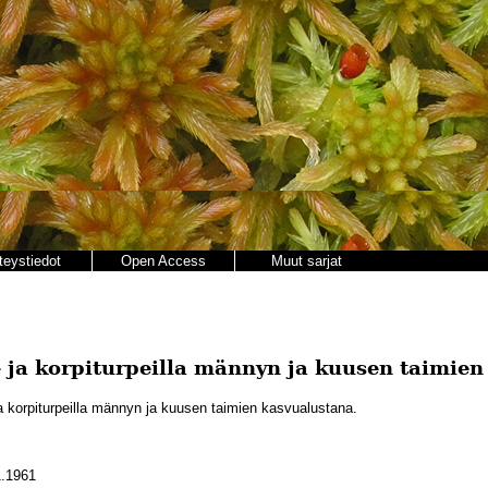
teystiedot
Open Access
Muut sarjat
 ja korpiturpeilla männyn ja kuusen taimien
a korpiturpeilla männyn ja kuusen taimien kasvualustana.
.1961