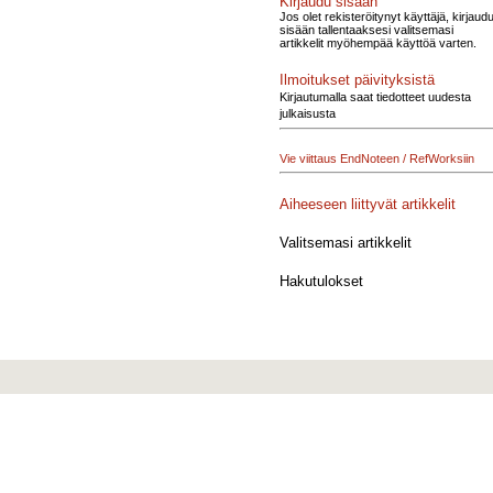
Kirjaudu sisään
Jos olet rekisteröitynyt käyttäjä, kirjaud
sisään tallentaaksesi valitsemasi
artikkelit myöhempää käyttöä varten.
Ilmoitukset päivityksistä
Kirjautumalla saat tiedotteet uudesta
julkaisusta
Vie viittaus EndNoteen / RefWorksiin
Aiheeseen liittyvät artikkelit
Valitsemasi artikkelit
Hakutulokset