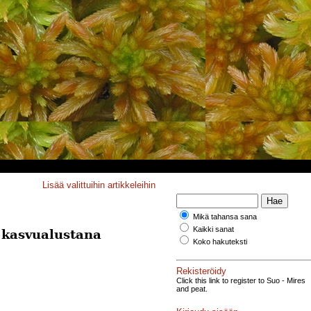
Lisää valittuihin artikkeleihin
Mikä tahansa sana
Kaikki sanat
 kasvualustana
Koko hakuteksti
Rekisteröidy
Click this link to register to Suo - Mires
and peat.