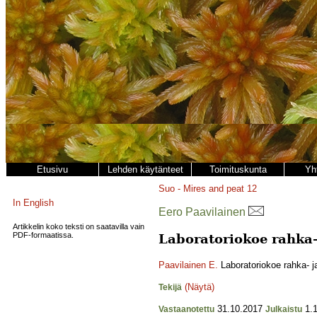
Etusivu
Lehden käytänteet
Toimituskunta
Yh
Suo - Mires and peat
12
In English
Eero Paavilainen
Artikkelin koko teksti on saatavilla vain
PDF-formaatissa.
Laboratoriokoe rahka-
Paavilainen E.
Laboratoriokoe rahka- j
(Näytä)
Tekijä
31.10.2017
1.1
Vastaanotettu
Julkaistu