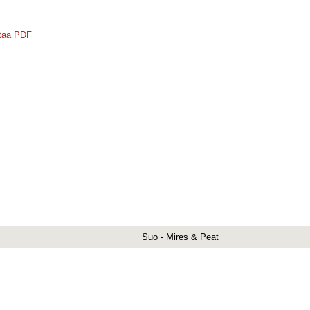
taa PDF
Suo - Mires & Peat