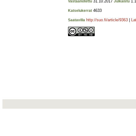
31.10.2017
1.1
Vastaanotettu
Julkaistu
4633
Katselukerrat
http://suo.fi/article/9363
|
La
Saatavilla