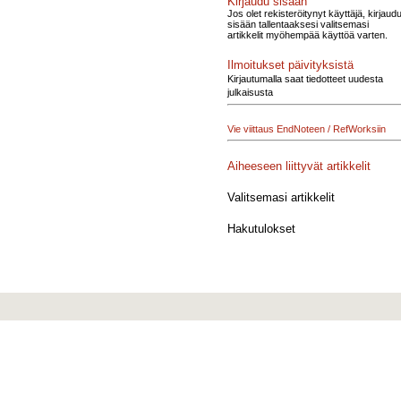
Kirjaudu sisään
Jos olet rekisteröitynyt käyttäjä, kirjaud
sisään tallentaaksesi valitsemasi
artikkelit myöhempää käyttöä varten.
Ilmoitukset päivityksistä
Kirjautumalla saat tiedotteet uudesta
julkaisusta
Vie viittaus EndNoteen / RefWorksiin
Aiheeseen liittyvät artikkelit
Valitsemasi artikkelit
Hakutulokset