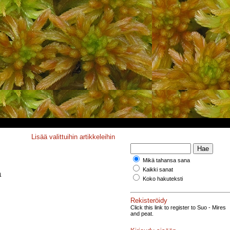
Lisää valittuihin artikkeleihin
Mikä tahansa sana
Kaikki sanat
a
Koko hakuteksti
Rekisteröidy
Click this link to register to Suo - Mires
and peat.