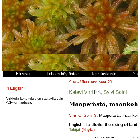
Etusivu
Lehden käytänteet
Toimituskunta
Yh
Suo - Mires and peat
20
In English
Kalevi Virri
, Sylvi Soini
Artikkelin koko teksti on saatavilla vain
PDF-formaatissa.
Maaperästä, maankoho
Virri K.
,
Soini S.
Maaperästä, maankoho
English title:
Soils, the rising of lan
(Näytä)
Tekijät