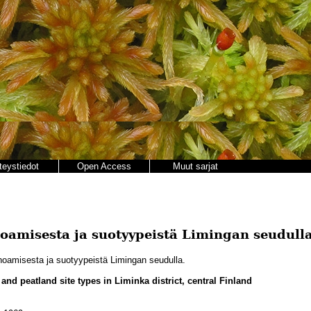
teystiedot
Open Access
Muut sarjat
amisesta ja suotyypeistä Limingan seudull
amisesta ja suotyypeistä Limingan seudulla.
d and peatland site types in Liminka district, central Finland