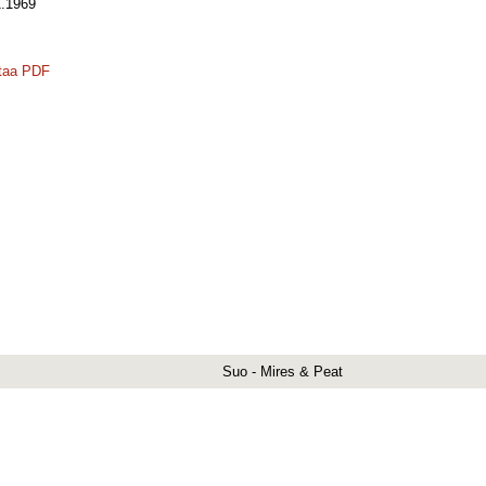
.1969
taa PDF
Suo - Mires & Peat