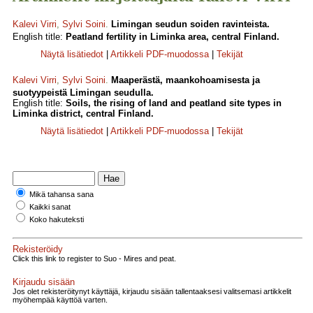
Kalevi Virri
,
Sylvi Soini
.
Limingan seudun soiden ravinteista.
English title:
Peatland fertility in Liminka area, central Finland.
Näytä lisätiedot
|
Artikkeli PDF-muodossa
|
Tekijät
Kalevi Virri
,
Sylvi Soini
.
Maaperästä, maankohoamisesta ja
suotyypeistä Limingan seudulla.
English title:
Soils, the rising of land and peatland site types in
Liminka district, central Finland.
Näytä lisätiedot
|
Artikkeli PDF-muodossa
|
Tekijät
Mikä tahansa sana
Kaikki sanat
Koko hakuteksti
Rekisteröidy
Click this link to register to Suo - Mires and peat.
Kirjaudu sisään
Jos olet rekisteröitynyt käyttäjä, kirjaudu sisään tallentaaksesi valitsemasi artikkelit
myöhempää käyttöä varten.