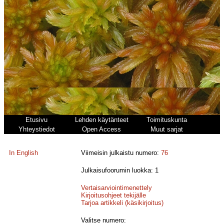
Etusivu
Lehden käytänteet
Toimituskunta
Yhteystiedot
Open Access
Muut sarjat
In English
Viimeisin julkaistu numero:
76
Julkaisufoorumin luokka: 1
Vertaisarviointimenettely
Kirjoitusohjeet tekijälle
Tarjoa artikkeli (käsikirjoitus)
Valitse numero: