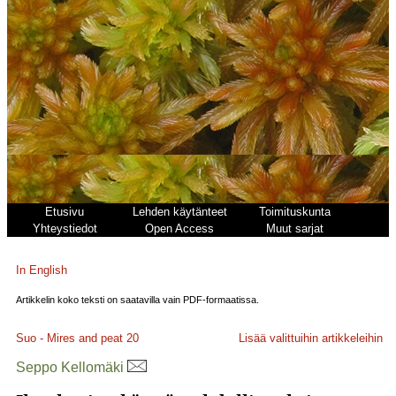
Etusivu
Lehden käytänteet
Toimituskunta
Yhteystiedot
Open Access
Muut sarjat
In English
Artikkelin koko teksti on saatavilla vain PDF-formaatissa.
Suo - Mires and peat
20
Lisää valittuihin artikkeleihin
Seppo Kellomäki