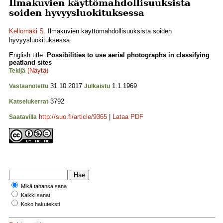
Ilmakuvien käyttömahdollisuuksista
soiden hyvyysluokituksessa
Kellomäki S.
Ilmakuvien käyttömahdollisuuksista soiden
hyvyysluokituksessa.
English title:
Possibilities to use aerial photographs in classifying
peatland sites
(Näytä)
Tekijä
31.10.2017
1.1.1969
Vastaanotettu
Julkaistu
3792
Katselukerrat
http://suo.fi/article/9365
|
Lataa PDF
Saatavilla
Mikä tahansa sana
Kaikki sanat
Koko hakuteksti