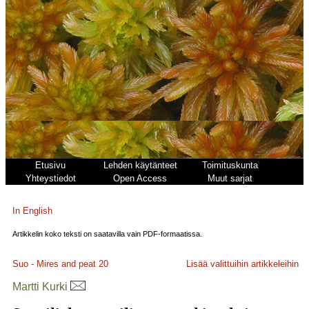
Etusivu
Lehden käytänteet
Toimituskunta
Yhteystiedot
Open Access
Muut sarjat
In English
Artikkelin koko teksti on saatavilla vain PDF-formaatissa.
Suo - Mires and peat
20
Lisää valittuihin artikkeleihin
Martti Kurki