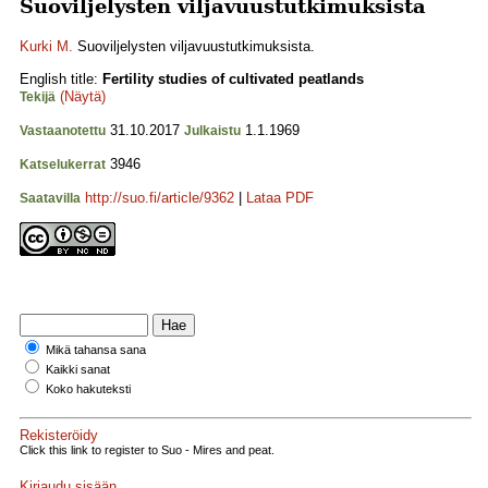
Suoviljelysten viljavuustutkimuksista
Kurki M.
Suoviljelysten viljavuustutkimuksista.
English title:
Fertility studies of cultivated peatlands
(Näytä)
Tekijä
31.10.2017
1.1.1969
Vastaanotettu
Julkaistu
3946
Katselukerrat
http://suo.fi/article/9362
|
Lataa PDF
Saatavilla
Mikä tahansa sana
Kaikki sanat
Koko hakuteksti
Rekisteröidy
Click this link to register to Suo - Mires and peat.
Kirjaudu sisään