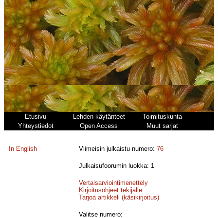
Etusivu
Lehden käytänteet
Toimituskunta
Yhteystiedot
Open Access
Muut sarjat
In English
Viimeisin julkaistu numero:
76
Julkaisufoorumin luokka: 1
Vertaisarviointimenettely
Kirjoitusohjeet tekijälle
Tarjoa artikkeli (käsikirjoitus)
Valitse numero: