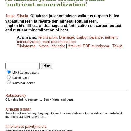
'nutrient mineralization'
Jouko Silvola
.
Ojituksen ja lannoituksen vaikutus turpeen hiilen
vapautumiseen ja ravinteiden mineralisoitumiseen.
English title:
Effect of drainage and fertilization on carbon output
and nutrient mineralization of peat.
Avainsanat:
fertilization
;
Drainage
;
Carbon balance
;
nutrient
mineralization
;
peat decomposition
Tiivistelmä
|
Näytä lisätiedot
|
Artikkeli PDF-muodossa
|
Tekijä
Mikä tahansa sana
Kaikki sanat
Koko hakuteksti
Rekisteröidy
Click this link to register to Suo - Mires and peat.
Kirjaudu sisään
Jos olet rekisteröitynyt käyttäjä, kirjaudu sisään tallentaaksesi valitsemasi artikkelit
myöhempää käyttöä varten.
Ilmoitukset päivityksistä
Kirjautumalla saat tiedotteet uudesta julkaisusta