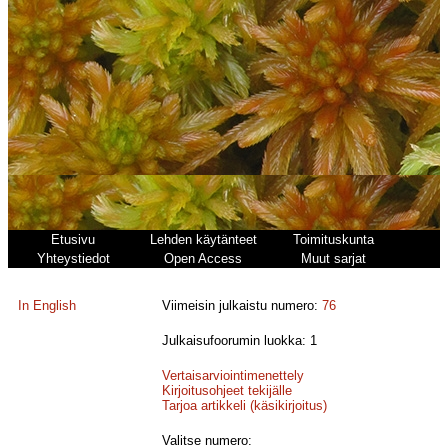
Etusivu
Lehden käytänteet
Toimituskunta
Yhteystiedot
Open Access
Muut sarjat
In English
Viimeisin julkaistu numero:
76
Julkaisufoorumin luokka: 1
Vertaisarviointimenettely
Kirjoitusohjeet tekijälle
Tarjoa artikkeli (käsikirjoitus)
Valitse numero: