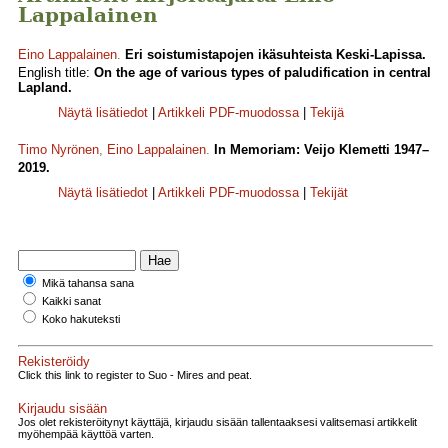
Lappalainen
Eino Lappalainen
.
Eri soistumistapojen ikäsuhteista Keski-Lapissa.
English title:
On the age of various types of paludification in central
Lapland.
Näytä lisätiedot
|
Artikkeli PDF-muodossa
|
Tekijä
Timo Nyrönen
,
Eino Lappalainen
.
In Memoriam: Veijo Klemetti 1947–
2019.
Näytä lisätiedot
|
Artikkeli PDF-muodossa
|
Tekijät
Mikä tahansa sana
Kaikki sanat
Koko hakuteksti
Rekisteröidy
Click this link to register to Suo - Mires and peat.
Kirjaudu sisään
Jos olet rekisteröitynyt käyttäjä, kirjaudu sisään tallentaaksesi valitsemasi artikkelit
myöhempää käyttöä varten.