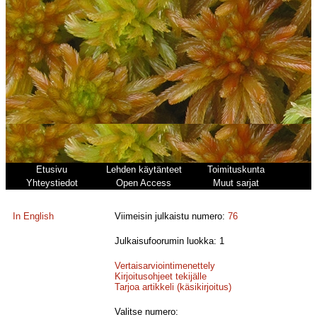
Etusivu
Lehden käytänteet
Toimituskunta
Yhteystiedot
Open Access
Muut sarjat
In English
Viimeisin julkaistu numero:
76
Julkaisufoorumin luokka: 1
Vertaisarviointimenettely
Kirjoitusohjeet tekijälle
Tarjoa artikkeli (käsikirjoitus)
Valitse numero: