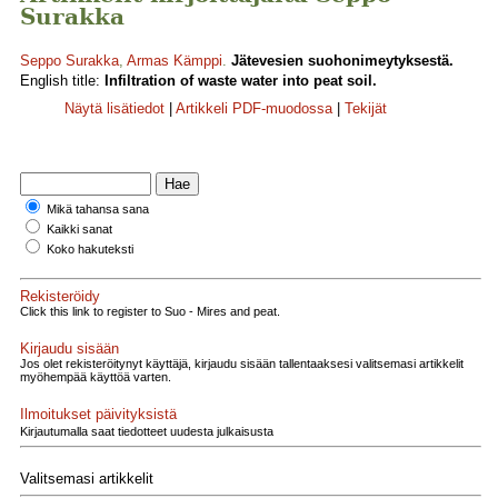
Surakka
Seppo Surakka
,
Armas Kämppi
.
Jätevesien suohonimeytyksestä.
English title:
Infiltration of waste water into peat soil.
Näytä lisätiedot
|
Artikkeli PDF-muodossa
|
Tekijät
Mikä tahansa sana
Kaikki sanat
Koko hakuteksti
Rekisteröidy
Click this link to register to Suo - Mires and peat.
Kirjaudu sisään
Jos olet rekisteröitynyt käyttäjä, kirjaudu sisään tallentaaksesi valitsemasi artikkelit
myöhempää käyttöä varten.
Ilmoitukset päivityksistä
Kirjautumalla saat tiedotteet uudesta julkaisusta
Valitsemasi artikkelit