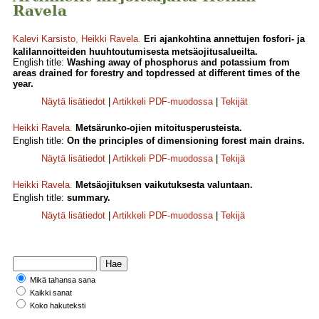
Ravela
Kalevi Karsisto
,
Heikki Ravela
.
Eri ajankohtina annettujen fosfori- ja
kalilannoitteiden huuhtoutumisesta metsäojitusalueilta.
English title:
Washing away of phosphorus and potassium from
areas drained for forestry and topdressed at different times of the
year.
Näytä lisätiedot
|
Artikkeli PDF-muodossa
|
Tekijät
Heikki Ravela
.
Metsärunko-ojien mitoitusperusteista.
English title:
On the principles of dimensioning forest main drains.
Näytä lisätiedot
|
Artikkeli PDF-muodossa
|
Tekijä
Heikki Ravela
.
Metsäojituksen vaikutuksesta valuntaan.
English title:
summary.
Näytä lisätiedot
|
Artikkeli PDF-muodossa
|
Tekijä
Mikä tahansa sana
Kaikki sanat
Koko hakuteksti