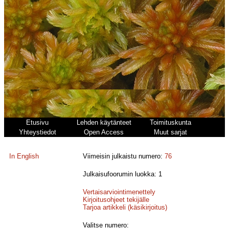
Etusivu
Lehden käytänteet
Toimituskunta
Yhteystiedot
Open Access
Muut sarjat
In English
Viimeisin julkaistu numero:
76
Julkaisufoorumin luokka: 1
Vertaisarviointimenettely
Kirjoitusohjeet tekijälle
Tarjoa artikkeli (käsikirjoitus)
Valitse numero: