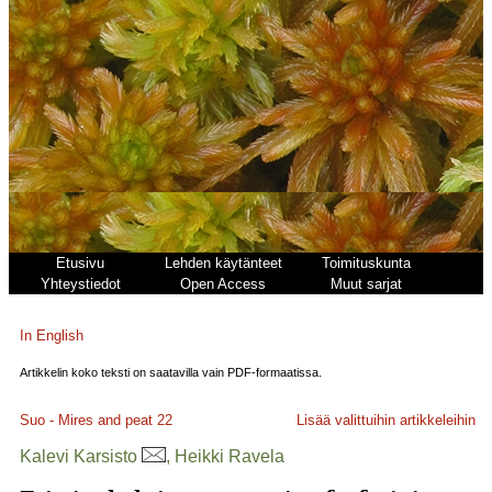
Etusivu
Lehden käytänteet
Toimituskunta
Yhteystiedot
Open Access
Muut sarjat
In English
Artikkelin koko teksti on saatavilla vain PDF-formaatissa.
Suo - Mires and peat
22
Lisää valittuihin artikkeleihin
Kalevi Karsisto
, Heikki Ravela