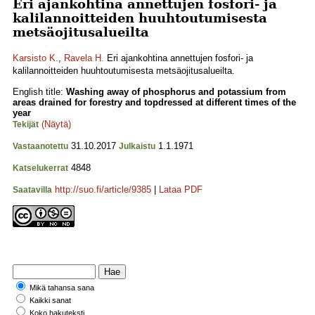
Eri ajankohtina annettujen fosfori- ja
kalilannoitteiden huuhtoutumisesta
metsäojitusalueilta
Karsisto K.
,
Ravela H.
Eri ajankohtina annettujen fosfori- ja
kalilannoitteiden huuhtoutumisesta metsäojitusalueilta.
English title:
Washing away of phosphorus and potassium from
areas drained for forestry and topdressed at different times of the
year
(Näytä)
Tekijät
31.10.2017
1.1.1971
Vastaanotettu
Julkaistu
4848
Katselukerrat
http://suo.fi/article/9385
|
Lataa PDF
Saatavilla
Mikä tahansa sana
Kaikki sanat
Koko hakuteksti