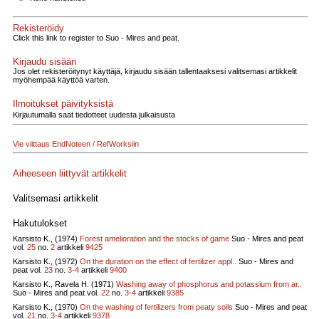
Rekisteröidy
Click this link to register to Suo - Mires and peat.
Kirjaudu sisään
Jos olet rekisteröitynyt käyttäjä, kirjaudu sisään tallentaaksesi valitsemasi artikkelit
myöhempää käyttöä varten.
Ilmoitukset päivityksistä
Kirjautumalla saat tiedotteet uudesta julkaisusta
Vie viittaus EndNoteen / RefWorksiin
Aiheeseen liittyvät artikkelit
Valitsemasi artikkelit
Hakutulokset
Karsisto K., (1974)
Forest amelioration and the stocks of game
Suo - Mires and peat
vol.
25
no.
2
artikkeli
9425
Karsisto K., (1972)
On the duration on the effect of fertilizer appl..
Suo - Mires and
peat vol.
23
no.
3-4
artikkeli
9400
Karsisto K., Ravela H. (1971)
Washing away of phosphorus and potassium from ar..
Suo - Mires and peat vol.
22
no.
3-4
artikkeli
9385
Karsisto K., (1970)
On the washing of fertilizers from peaty soils
Suo - Mires and peat
vol.
21
no.
3-4
artikkeli
9378