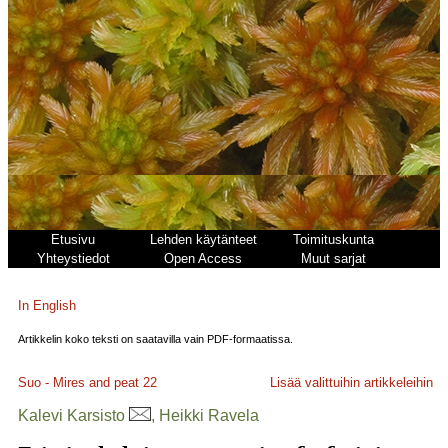
Etusivu
Lehden käytänteet
Toimituskunta
Yhteystiedot
Open Access
Muut sarjat
In English
Artikkelin koko teksti on saatavilla vain PDF-formaatissa.
Suo - Mires and peat
22
Lisää valittuihin artikkeleihin
Kalevi Karsisto
, Heikki Ravela