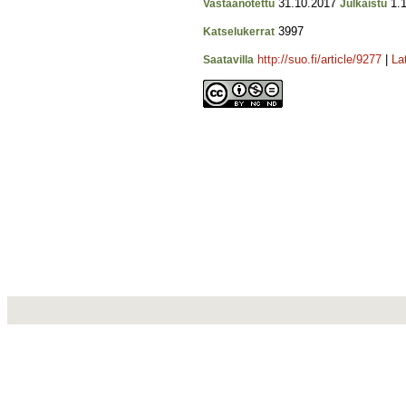
31.10.2017
1.1
Vastaanotettu
Julkaistu
3997
Katselukerrat
http://suo.fi/article/9277
|
La
Saatavilla