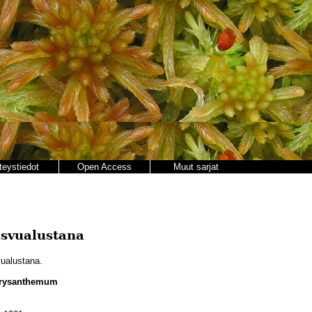
teystiedot
Open Access
Muut sarjat
asvualustana
ualustana.
chrysanthemum