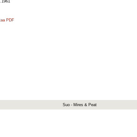
.1961
taa PDF
Suo - Mires & Peat