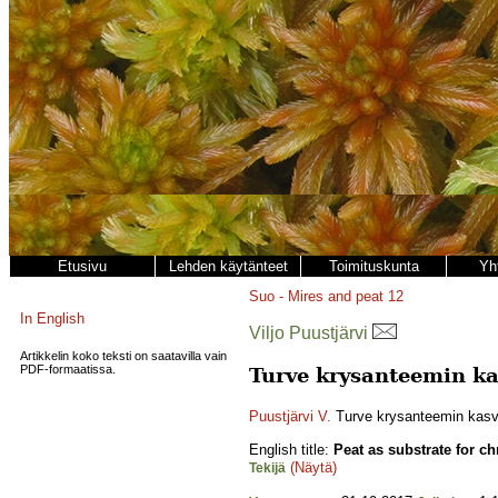
Etusivu
Lehden käytänteet
Toimituskunta
Yh
Suo - Mires and peat
12
In English
Viljo Puustjärvi
Artikkelin koko teksti on saatavilla vain
PDF-formaatissa.
Turve krysanteemin k
Puustjärvi V.
Turve krysanteemin kasv
English title:
Peat as substrate for 
(Näytä)
Tekijä