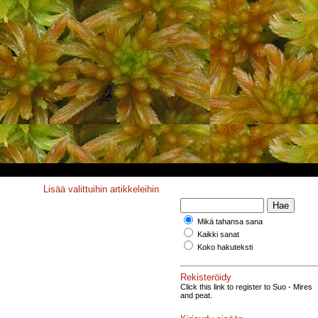
Lisää valittuihin artikkeleihin
Mikä tahansa sana
Kaikki sanat
Koko hakuteksti
Rekisteröidy
Click this link to register to Suo - Mires
and peat.