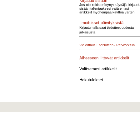
Kirjaudu sisään
Jos olet rekisteröitynyt käyttäjä, kirjaud
sisään tallentaaksesi valitsemasi
artikkelit myöhempää käyttöä varten.
Ilmoitukset päivityksistä
Kirjautumalla saat tiedotteet uudesta
julkaisusta
Vie viittaus EndNoteen / RefWorksiin
Aiheeseen liittyvät artikkelit
Valitsemasi artikkelit
Hakutulokset