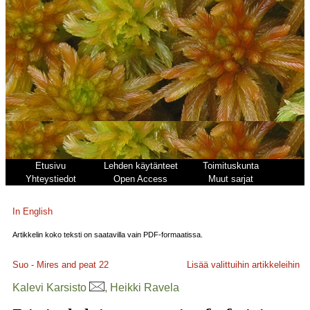
Etusivu
Lehden käytänteet
Toimituskunta
Yhteystiedot
Open Access
Muut sarjat
In English
Artikkelin koko teksti on saatavilla vain PDF-formaatissa.
Suo - Mires and peat
22
Lisää valittuihin artikkeleihin
Kalevi Karsisto
, Heikki Ravela