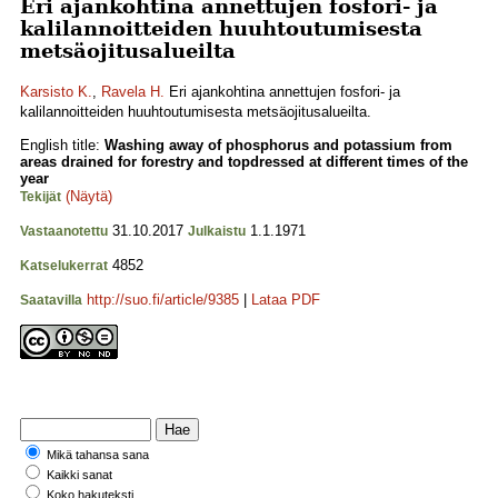
Eri ajankohtina annettujen fosfori- ja
kalilannoitteiden huuhtoutumisesta
metsäojitusalueilta
Karsisto K.
,
Ravela H.
Eri ajankohtina annettujen fosfori- ja
kalilannoitteiden huuhtoutumisesta metsäojitusalueilta.
English title:
Washing away of phosphorus and potassium from
areas drained for forestry and topdressed at different times of the
year
(Näytä)
Tekijät
31.10.2017
1.1.1971
Vastaanotettu
Julkaistu
4852
Katselukerrat
http://suo.fi/article/9385
|
Lataa PDF
Saatavilla
Mikä tahansa sana
Kaikki sanat
Koko hakuteksti