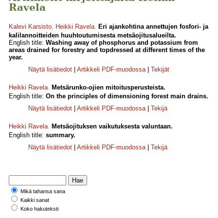
Ravela
Kalevi Karsisto
,
Heikki Ravela
.
Eri ajankohtina annettujen fosfori- ja
kalilannoitteiden huuhtoutumisesta metsäojitusalueilta.
English title:
Washing away of phosphorus and potassium from
areas drained for forestry and topdressed at different times of the
year.
Näytä lisätiedot
|
Artikkeli PDF-muodossa
|
Tekijät
Heikki Ravela
.
Metsärunko-ojien mitoitusperusteista.
English title:
On the principles of dimensioning forest main drains.
Näytä lisätiedot
|
Artikkeli PDF-muodossa
|
Tekijä
Heikki Ravela
.
Metsäojituksen vaikutuksesta valuntaan.
English title:
summary.
Näytä lisätiedot
|
Artikkeli PDF-muodossa
|
Tekijä
Mikä tahansa sana
Kaikki sanat
Koko hakuteksti