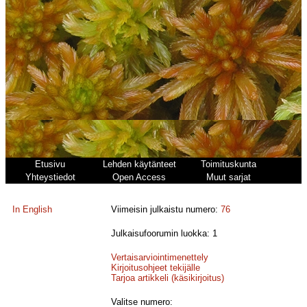
Etusivu
Lehden käytänteet
Toimituskunta
Yhteystiedot
Open Access
Muut sarjat
In English
Viimeisin julkaistu numero:
76
Julkaisufoorumin luokka: 1
Vertaisarviointimenettely
Kirjoitusohjeet tekijälle
Tarjoa artikkeli (käsikirjoitus)
Valitse numero: