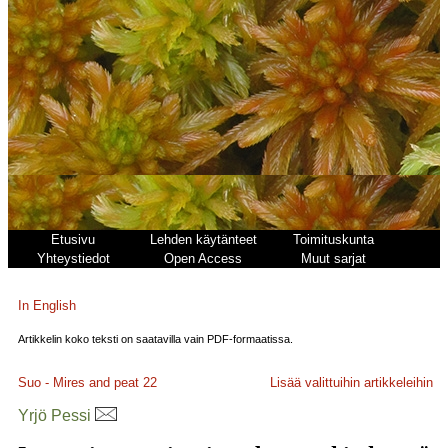
Etusivu
Lehden käytänteet
Toimituskunta
Yhteystiedot
Open Access
Muut sarjat
In English
Artikkelin koko teksti on saatavilla vain PDF-formaatissa.
Suo - Mires and peat
22
Lisää valittuihin artikkeleihin
Yrjö Pessi