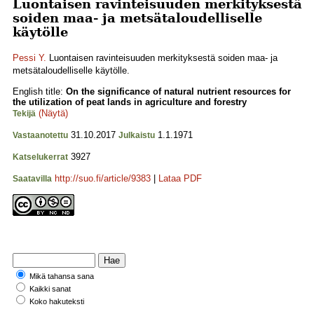
Luontaisen ravinteisuuden merkityksestä
soiden maa- ja metsätaloudelliselle
käytölle
Pessi Y.
Luontaisen ravinteisuuden merkityksestä soiden maa- ja
metsätaloudelliselle käytölle.
English title:
On the significance of natural nutrient resources for
the utilization of peat lands in agriculture and forestry
(Näytä)
Tekijä
31.10.2017
1.1.1971
Vastaanotettu
Julkaistu
3927
Katselukerrat
http://suo.fi/article/9383
|
Lataa PDF
Saatavilla
Mikä tahansa sana
Kaikki sanat
Koko hakuteksti