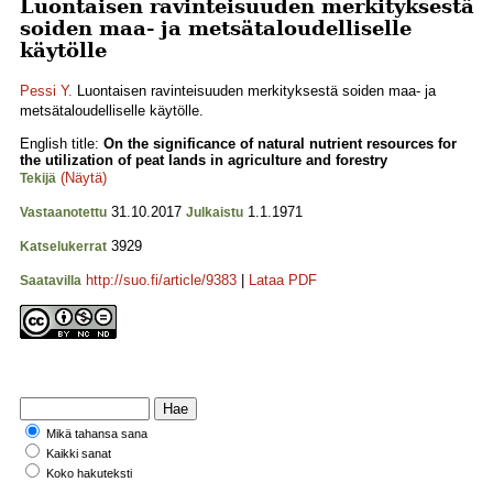
Luontaisen ravinteisuuden merkityksestä
soiden maa- ja metsätaloudelliselle
käytölle
Pessi Y.
Luontaisen ravinteisuuden merkityksestä soiden maa- ja
metsätaloudelliselle käytölle.
English title:
On the significance of natural nutrient resources for
the utilization of peat lands in agriculture and forestry
(Näytä)
Tekijä
31.10.2017
1.1.1971
Vastaanotettu
Julkaistu
3929
Katselukerrat
http://suo.fi/article/9383
|
Lataa PDF
Saatavilla
Mikä tahansa sana
Kaikki sanat
Koko hakuteksti