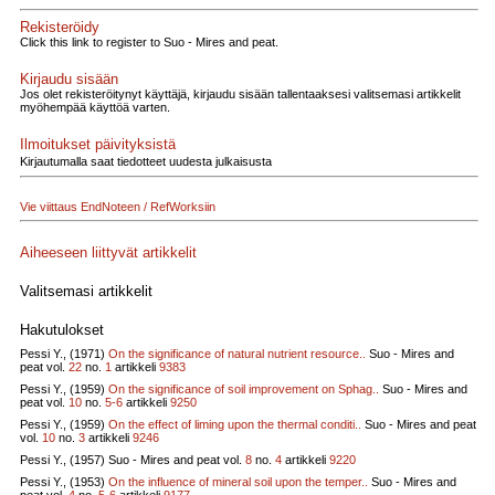
Rekisteröidy
Click this link to register to Suo - Mires and peat.
Kirjaudu sisään
Jos olet rekisteröitynyt käyttäjä, kirjaudu sisään tallentaaksesi valitsemasi artikkelit
myöhempää käyttöä varten.
Ilmoitukset päivityksistä
Kirjautumalla saat tiedotteet uudesta julkaisusta
Vie viittaus EndNoteen / RefWorksiin
Aiheeseen liittyvät artikkelit
Valitsemasi artikkelit
Hakutulokset
Pessi Y., (1971)
On the significance of natural nutrient resource..
Suo - Mires and
peat vol.
22
no.
1
artikkeli
9383
Pessi Y., (1959)
On the significance of soil improvement on Sphag..
Suo - Mires and
peat vol.
10
no.
5-6
artikkeli
9250
Pessi Y., (1959)
On the effect of liming upon the thermal conditi..
Suo - Mires and peat
vol.
10
no.
3
artikkeli
9246
Pessi Y., (1957)
Suo - Mires and peat vol.
8
no.
4
artikkeli
9220
Pessi Y., (1953)
On the influence of mineral soil upon the temper..
Suo - Mires and
peat vol.
4
no.
5-6
artikkeli
9177