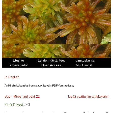
Etusivu
Lehden käytänteet
Toimituskunta
Yhteystiedot
Open Access
Muut sarjat
In English
Artikkelin koko teksti on saatavilla vain PDF-formaatissa.
Suo - Mires and peat
22
Lisää valittuihin artikkeleihin
Yrjö Pessi