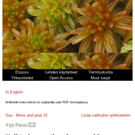
Etusivu
Lehden käytänteet
Toimituskunta
Yhteystiedot
Open Access
Muut sarjat
In English
Artikkelin koko teksti on saatavilla vain PDF-formaatissa.
Suo - Mires and peat
10
Lisää valittuihin artikkeleihin
Yrjö Pessi