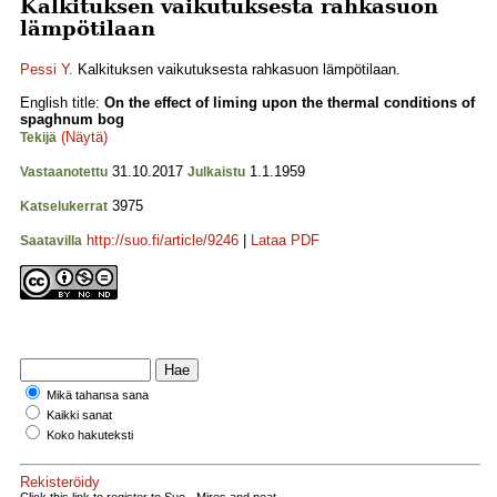
Kalkituksen vaikutuksesta rahkasuon
lämpötilaan
Pessi Y.
Kalkituksen vaikutuksesta rahkasuon lämpötilaan.
English title:
On the effect of liming upon the thermal conditions of
spaghnum bog
(Näytä)
Tekijä
31.10.2017
1.1.1959
Vastaanotettu
Julkaistu
3975
Katselukerrat
http://suo.fi/article/9246
|
Lataa PDF
Saatavilla
Mikä tahansa sana
Kaikki sanat
Koko hakuteksti
Rekisteröidy
Click this link to register to Suo - Mires and peat.