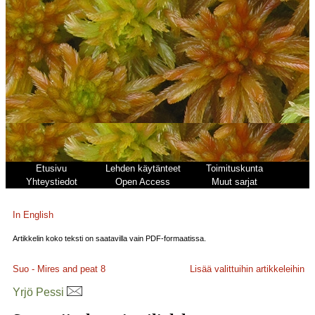
Etusivu
Lehden käytänteet
Toimituskunta
Yhteystiedot
Open Access
Muut sarjat
In English
Artikkelin koko teksti on saatavilla vain PDF-formaatissa.
Suo - Mires and peat
8
Lisää valittuihin artikkeleihin
Yrjö Pessi