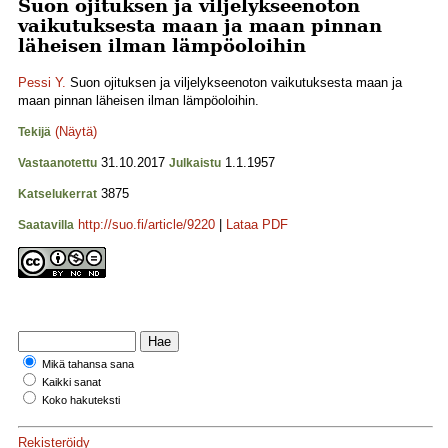
Suon ojituksen ja viljelykseenoton
vaikutuksesta maan ja maan pinnan
läheisen ilman lämpöoloihin
Pessi Y.
Suon ojituksen ja viljelykseenoton vaikutuksesta maan ja
maan pinnan läheisen ilman lämpöoloihin.
(Näytä)
Tekijä
31.10.2017
1.1.1957
Vastaanotettu
Julkaistu
3875
Katselukerrat
http://suo.fi/article/9220
|
Lataa PDF
Saatavilla
Mikä tahansa sana
Kaikki sanat
Koko hakuteksti
Rekisteröidy