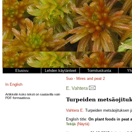
Etusivu
Lehden käytänteet
Toimituskunta
Yh
Suo - Mires and peat
2
In English
E. Vahtera
Artikkelin koko teksti on saatavilla vain
PDF-formaatissa.
Turpeiden metsäojituk
Vahtera E.
Turpeiden metsäojituksen jä
English title:
On plant foods in peat a
(Näytä)
Tekijä