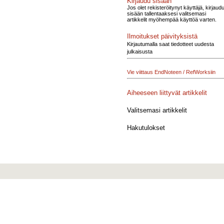
Kirjaudu sisään
Jos olet rekisteröitynyt käyttäjä, kirjaud
sisään tallentaaksesi valitsemasi
artikkelit myöhempää käyttöä varten.
Ilmoitukset päivityksistä
Kirjautumalla saat tiedotteet uudesta
julkaisusta
Vie viittaus EndNoteen / RefWorksiin
Aiheeseen liittyvät artikkelit
Valitsemasi artikkelit
Hakutulokset