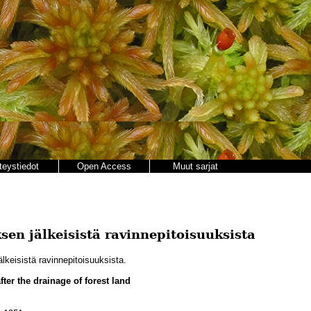
teystiedot
Open Access
Muut sarjat
sen jälkeisistä ravinnepitoisuuksista
lkeisistä ravinnepitoisuuksista.
fter the drainage of forest land