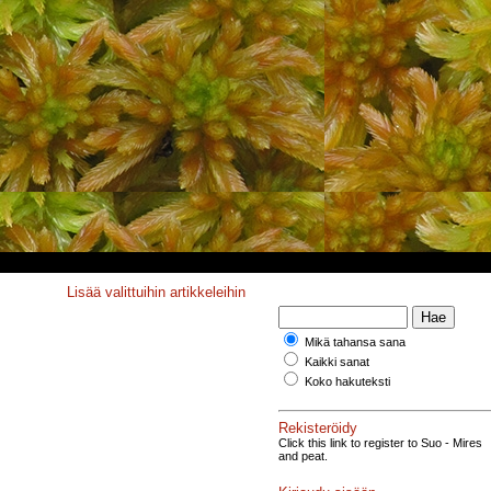
Lisää valittuihin artikkeleihin
Mikä tahansa sana
Kaikki sanat
Koko hakuteksti
Rekisteröidy
Click this link to register to Suo - Mires
and peat.