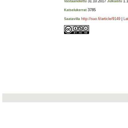
31.10.2017
1.1
Vastaanotettu
Julkaistu
3785
Katselukerrat
http://suo.fi/article/9149
|
La
Saatavilla