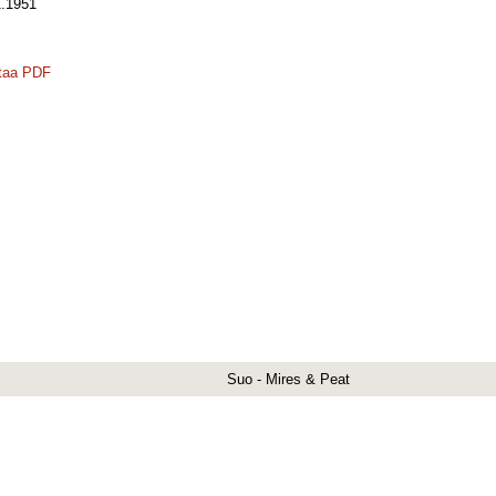
.1951
taa PDF
Suo - Mires & Peat