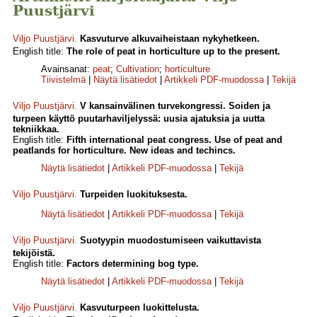
Puustjärvi
Viljo Puustjärvi
.
Kasvuturve alkuvaiheistaan nykyhetkeen.
English title:
The role of peat in horticulture up to the present.
Avainsanat:
peat
;
Cultivation
;
horticulture
Tiivistelmä
|
Näytä lisätiedot
|
Artikkeli PDF-muodossa
|
Tekijä
Viljo Puustjärvi
.
V kansainvälinen turvekongressi. Soiden ja
turpeen käyttö puutarhaviljelyssä: uusia ajatuksia ja uutta
tekniikkaa.
English title:
Fifth international peat congress. Use of peat and
peatlands for horticulture. New ideas and techincs.
Näytä lisätiedot
|
Artikkeli PDF-muodossa
|
Tekijä
Viljo Puustjärvi
.
Turpeiden luokituksesta.
Näytä lisätiedot
|
Artikkeli PDF-muodossa
|
Tekijä
Viljo Puustjärvi
.
Suotyypin muodostumiseen vaikuttavista
tekijöistä.
English title:
Factors determining bog type.
Näytä lisätiedot
|
Artikkeli PDF-muodossa
|
Tekijä
Viljo Puustjärvi
.
Kasvuturpeen luokittelusta.