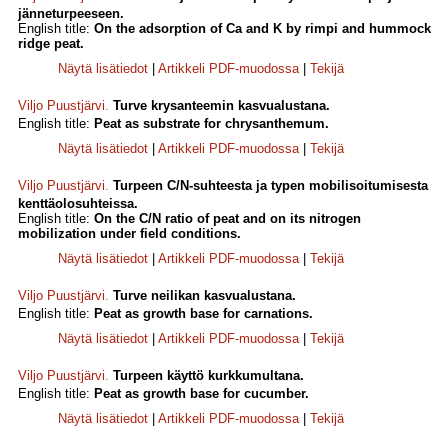
jänneturpeeseen.
English title:
On the adsorption of Ca and K by rimpi and hummock
ridge peat.
Näytä lisätiedot
|
Artikkeli PDF-muodossa
|
Tekijä
Viljo Puustjärvi
.
Turve krysanteemin kasvualustana.
English title:
Peat as substrate for chrysanthemum.
Näytä lisätiedot
|
Artikkeli PDF-muodossa
|
Tekijä
Viljo Puustjärvi
.
Turpeen C/N-suhteesta ja typen mobilisoitumisesta
kenttäolosuhteissa.
English title:
On the C/N ratio of peat and on its nitrogen
mobilization under field conditions.
Näytä lisätiedot
|
Artikkeli PDF-muodossa
|
Tekijä
Viljo Puustjärvi
.
Turve neilikan kasvualustana.
English title:
Peat as growth base for carnations.
Näytä lisätiedot
|
Artikkeli PDF-muodossa
|
Tekijä
Viljo Puustjärvi
.
Turpeen käyttö kurkkumultana.
English title:
Peat as growth base for cucumber.
Näytä lisätiedot
|
Artikkeli PDF-muodossa
|
Tekijä