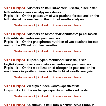
Viljo Puustjärvi
.
Suometsien kaliumravitsemuksesta ja neulasten
N/K-suhteesta neulasanalyysin valossa.
English title:
On the potassium of wet peatland forests and on the
N/K ratio of the needles on the light of needle analysis.
Näytä lisätiedot
|
Artikkeli PDF-muodossa
|
Tekijä
Viljo Puustjärvi
.
Suometsien fosforiravitsemuksesta ja neulasten
P/N-suhteista neulasanalyysin valossa.
English title:
On the phosphorus nutrition of wet peatland forests
and on the P/N ratio in their needles.
Näytä lisätiedot
|
Artikkeli PDF-muodossa
|
Tekijä
Viljo Puustjärvi
.
Turpeen typen mobilisoitumisesta ja sen
käyttökelpoisuudesta suometsissä neulasanalyysin valossa.
English title:
On the mobilization of nitrogen in peat and on its
usefulness in peatland forests in the light of needle analysis.
Näytä lisätiedot
|
Artikkeli PDF-muodossa
|
Tekijä
Viljo Puustjärvi
.
Viljellyn tupeen vaihtokapasiteetista.
English title:
On the exchange capacity of cultivated peats.
Näytä lisätiedot
|
Artikkeli PDF-muodossa
|
Tekijä
Viljo Puustjärvi
.
Kalsiumin ja kaliumin pidättymisestä rimpi- ja