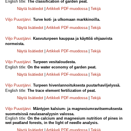
English title:
The classification of garden peat.
Näytä lisätiedot
|
Artikkeli PDF-muodossa
|
Tekijä
Viljo Puustjärvi
.
Turve koti- ja ulkomaan markkinoilla.
Näytä lisätiedot
|
Artikkeli PDF-muodossa
|
Tekijä
Viljo Puustjärvi
.
Kasvuturpeen kauppaa ja käyttöä ohjaavista
normeista.
Näytä lisätiedot
|
Artikkeli PDF-muodossa
|
Tekijä
Viljo Puustjärvi
.
Turpeen vesitaloudesta.
English title:
On the water economy of garden peat.
Näytä lisätiedot
|
Artikkeli PDF-muodossa
|
Tekijä
Viljo Puustjärvi
.
Turpeen hivenlannoituksesta puutarhaviljelyssä.
English title:
The trace element fertilization of peat.
Näytä lisätiedot
|
Artikkeli PDF-muodossa
|
Tekijä
Viljo Puustjärvi
.
Mäntyjen kalsium- ja magnesiumravitsemuksesta
suometsissä neulasanalyysin valossa.
English title:
On the calcium and magnesium nutrition of pines in
wet peatland forests, in the light of needle analysis.
Näytä lisätiedot
|
Artikkeli PDF-muodossa
|
Tekijä