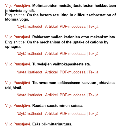
Viljo Puustjärvi
.
Moliniasoiden metsäojitustulosten heikkouteen
johtavista syistä.
English title:
On the factors resulting in difficult reforestation of
Molinia vogs.
Näytä lisätiedot
|
Artikkeli PDF-muodossa
|
Tekijä
Viljo Puustjärvi
.
Rahkasammalien kationien oton mekanismista.
English title:
On the mechanism of the uptake of cations by
sphagna.
Näytä lisätiedot
|
Artikkeli PDF-muodossa
|
Tekijä
Viljo Puustjärvi
.
Turvelajien vaihtokapasiteeteista.
Näytä lisätiedot
|
Artikkeli PDF-muodossa
|
Tekijä
Viljo Puustjärvi
.
Teuravuoman epätasaiseen kasvuun johtavista
tekijöistä.
Näytä lisätiedot
|
Artikkeli PDF-muodossa
|
Tekijä
Viljo Puustjärvi
.
Raudan saostuminen soissa.
Näytä lisätiedot
|
Artikkeli PDF-muodossa
|
Tekijä
Viljo Puustjärvi
.
Eräs pH-mittariuutuus.