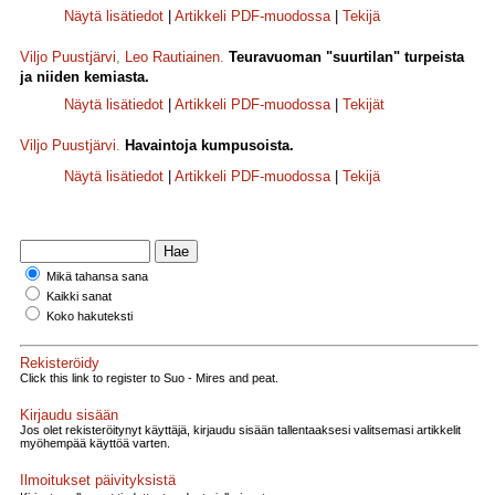
Näytä lisätiedot
|
Artikkeli PDF-muodossa
|
Tekijä
Viljo Puustjärvi
,
Leo Rautiainen
.
Teuravuoman "suurtilan" turpeista
ja niiden kemiasta.
Näytä lisätiedot
|
Artikkeli PDF-muodossa
|
Tekijät
Viljo Puustjärvi
.
Havaintoja kumpusoista.
Näytä lisätiedot
|
Artikkeli PDF-muodossa
|
Tekijä
Mikä tahansa sana
Kaikki sanat
Koko hakuteksti
Rekisteröidy
Click this link to register to Suo - Mires and peat.
Kirjaudu sisään
Jos olet rekisteröitynyt käyttäjä, kirjaudu sisään tallentaaksesi valitsemasi artikkelit
myöhempää käyttöä varten.
Ilmoitukset päivityksistä