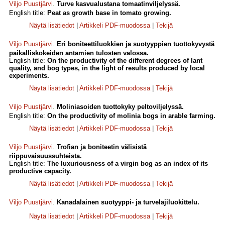
Viljo Puustjärvi
.
Turve kasvualustana tomaatinviljelyssä.
English title:
Peat as growth base in tomato growing.
Näytä lisätiedot
|
Artikkeli PDF-muodossa
|
Tekijä
Viljo Puustjärvi
.
Eri boniteettiluokkien ja suotyyppien tuottokyvystä
paikalliskokeiden antamien tulosten valossa.
English title:
On the productivity of the different degrees of lant
quality, and bog types, in the light of results produced by local
experiments.
Näytä lisätiedot
|
Artikkeli PDF-muodossa
|
Tekijä
Viljo Puustjärvi
.
Moliniasoiden tuottokyky peltoviljelyssä.
English title:
On the productivity of molinia bogs in arable farming.
Näytä lisätiedot
|
Artikkeli PDF-muodossa
|
Tekijä
Viljo Puustjärvi
.
Trofian ja boniteetin välisistä
riippuvaisuussuhteista.
English title:
The luxuriousness of a virgin bog as an index of its
productive capacity.
Näytä lisätiedot
|
Artikkeli PDF-muodossa
|
Tekijä
Viljo Puustjärvi
.
Kanadalainen suotyyppi- ja turvelajiluokittelu.
Näytä lisätiedot
|
Artikkeli PDF-muodossa
|
Tekijä