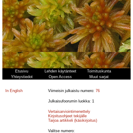
Etusivu
Lehden käytänteet
Toimituskunta
Yhteystiedot
Open Access
Muut sarjat
In English
Viimeisin julkaistu numero:
76
Julkaisufoorumin luokka: 1
Vertaisarviointimenettely
Kirjoitusohjeet tekijälle
Tarjoa artikkeli (käsikirjoitus)
Valitse numero: