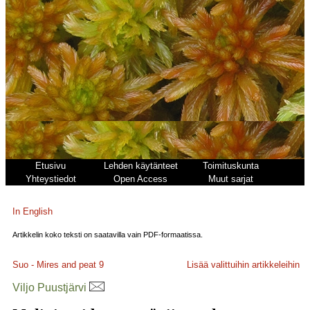
Etusivu
Lehden käytänteet
Toimituskunta
Yhteystiedot
Open Access
Muut sarjat
In English
Artikkelin koko teksti on saatavilla vain PDF-formaatissa.
Suo - Mires and peat
9
Lisää valittuihin artikkeleihin
Viljo Puustjärvi