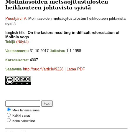
Moliniasoiden metsäojitustulosten
heikkouteen johtavista syistä
Puustjärvi V.
Moliniasoiden metsäojitustulosten heikkouteen johtavista
syistä.
English title:
On the factors resulting in difficult reforestation of
Molinia vogs
(Näytä)
Tekijä
31.10.2017
1.1.1958
Vastaanotettu
Julkaistu
4007
Katselukerrat
http://suo.fi/article/9228
|
Lataa PDF
Saatavilla
Mikä tahansa sana
Kaikki sanat
Koko hakuteksti