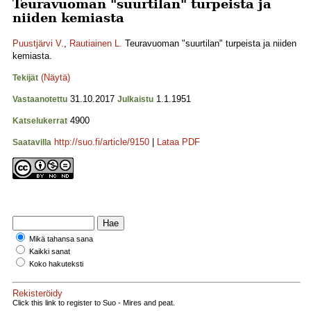
Teuravuoman "suurtilan" turpeista ja
niiden kemiasta
Puustjärvi V.
,
Rautiainen L.
Teuravuoman "suurtilan" turpeista ja niiden
kemiasta.
(Näytä)
Tekijät
31.10.2017
1.1.1951
Vastaanotettu
Julkaistu
4900
Katselukerrat
http://suo.fi/article/9150
|
Lataa PDF
Saatavilla
Mikä tahansa sana
Kaikki sanat
Koko hakuteksti
Rekisteröidy
Click this link to register to Suo - Mires and peat.