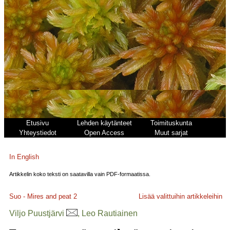
Etusivu
Lehden käytänteet
Toimituskunta
Yhteystiedot
Open Access
Muut sarjat
In English
Artikkelin koko teksti on saatavilla vain PDF-formaatissa.
Suo - Mires and peat
2
Lisää valittuihin artikkeleihin
Viljo Puustjärvi
, Leo Rautiainen