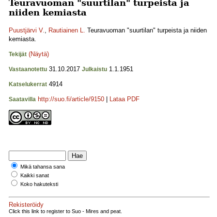
Teuravuoman "suurtilan" turpeista ja
niiden kemiasta
Puustjärvi V.
,
Rautiainen L.
Teuravuoman "suurtilan" turpeista ja niiden
kemiasta.
(Näytä)
Tekijät
31.10.2017
1.1.1951
Vastaanotettu
Julkaistu
4914
Katselukerrat
http://suo.fi/article/9150
|
Lataa PDF
Saatavilla
Mikä tahansa sana
Kaikki sanat
Koko hakuteksti
Rekisteröidy
Click this link to register to Suo - Mires and peat.