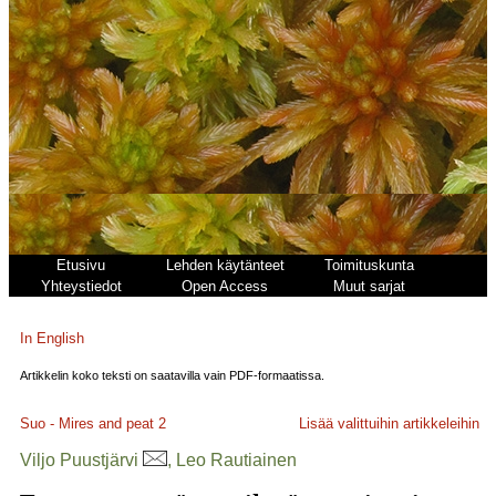
Etusivu
Lehden käytänteet
Toimituskunta
Yhteystiedot
Open Access
Muut sarjat
In English
Artikkelin koko teksti on saatavilla vain PDF-formaatissa.
Suo - Mires and peat
2
Lisää valittuihin artikkeleihin
Viljo Puustjärvi
, Leo Rautiainen