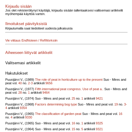
Kirjaudu sisään
Jos olet rekisteröitynyt käyttäjä, kirjaudu sisään tallentaaksesi valitsemasi artikkelit
myöhempää käyttöä varten.
Ilmoitukset päivityksistä
Kirjautumalla saat tiedotteet uudesta julkaisusta
Vie viittaus EndNoteen / RefWorksiin
Aiheeseen liittyvät artikkelit
Valitsemasi artikkelit
Hakutulokset
Puustjärvi V., (1989)
The role of peat in horticulture up to the present
Suo - Mires and
peat vol.
40
no.
2-3
artikkeli
9656
Puustjärvi V., (1977)
Fifth international peat congress. Use of peat a..
Suo - Mires and
peat vol.
28
no.
1
artikkeli
9464
Puustjärvi V., (1974)
Suo - Mires and peat vol.
25
no.
1
artikkeli
9421
Puustjärvi V., (1968)
Factors determining bog type
Suo - Mires and peat vol.
19
no.
3-
4
artikkeli
9354
Puustjärvi V., (1965)
The classification of garden peat
Suo - Mires and peat vol.
16
no.
4
artikkeli
9330
Puustjärvi V., (1965)
Suo - Mires and peat vol.
16
no.
1
artikkeli
9325
Puustjärvi V., (1964)
Suo - Mires and peat vol.
15
no.
5
artikkeli
9321