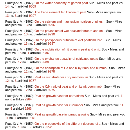
Puustjärvi V., (1963)
On the water economy of garden peat
Suo - Mires and peat vol.
14
no.
4
artikkeli
9309
Puustjärvi V., (1962)
The trace element fertilization of peat
Suo - Mires and peat vol.
13
no.
6
artikkeli
9297
Puustjärvi V., (1962)
On the calcium and magnesium nutrition of pines ..
Suo - Mires
and peat vol.
13
no.
5
artikkeli
9296
Puustjärvi V., (1962)
On the potassium of wet peatland forests and on ..
Suo - Mires
and peat vol.
13
no.
3
artikkeli
9290
Puustjärvi V., (1962)
On the phosphorus nutrition of wet peatland fore..
Suo - Mires
and peat vol.
13
no.
2
artikkeli
9287
Puustjärvi V., (1962)
On the mobilization of nitrogen in peat and on i..
Suo - Mires and
peat vol.
13
no.
1
artikkeli
9286
Puustjärvi V., (1961)
On the exchange capacity of cultivated peats
Suo - Mires and
peat vol.
12
no.
5
artikkeli
9280
Puustjärvi V., (1961)
On the adsorption of Ca and K by rimpi and hummo..
Suo - Mires
and peat vol.
12
no.
4
artikkeli
9278
Puustjärvi V., (1961)
Peat as substrate for chrysanthemum
Suo - Mires and peat vol.
12
no.
3
artikkeli
9277
Puustjärvi V., (1961)
On the C/N ratio of peat and on its nitrogen mob..
Suo - Mires
and peat vol.
12
no.
2
artikkeli
9275
Puustjärvi V., (1960)
Peat as growth base for carnations
Suo - Mires and peat vol.
11
no.
6
artikkeli
9264
Puustjärvi V., (1960)
Peat as growth base for cucumber
Suo - Mires and peat vol.
11
no.
5
artikkeli
9263
Puustjärvi V., (1960)
Peat as growth base in tomato growing
Suo - Mires and peat vol.
11
no.
4
artikkeli
9261
Puustjärvi V., (1959)
On the productivity of the different degrees of ..
Suo - Mires and
peat vol.
10
no.
5-6
artikkeli
9252