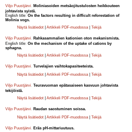
Viljo Puustjärvi
.
Moliniasoiden metsäojitustulosten heikkouteen
johtavista syistä.
English title:
On the factors resulting in difficult reforestation of
Molinia vogs.
Näytä lisätiedot
|
Artikkeli PDF-muodossa
|
Tekijä
Viljo Puustjärvi
.
Rahkasammalien kationien oton mekanismista.
English title:
On the mechanism of the uptake of cations by
sphagna.
Näytä lisätiedot
|
Artikkeli PDF-muodossa
|
Tekijä
Viljo Puustjärvi
.
Turvelajien vaihtokapasiteeteista.
Näytä lisätiedot
|
Artikkeli PDF-muodossa
|
Tekijä
Viljo Puustjärvi
.
Teuravuoman epätasaiseen kasvuun johtavista
tekijöistä.
Näytä lisätiedot
|
Artikkeli PDF-muodossa
|
Tekijä
Viljo Puustjärvi
.
Raudan saostuminen soissa.
Näytä lisätiedot
|
Artikkeli PDF-muodossa
|
Tekijä
Viljo Puustjärvi
.
Eräs pH-mittariuutuus.