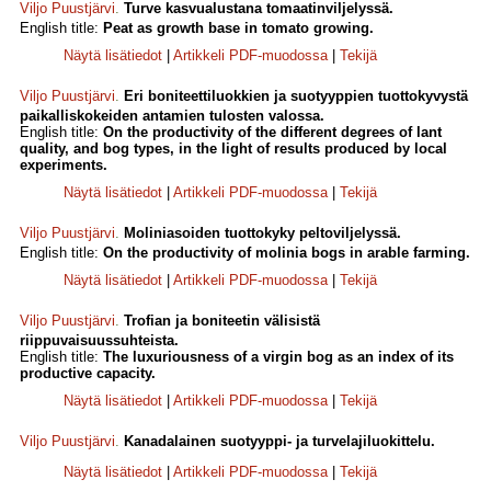
Viljo Puustjärvi
.
Turve kasvualustana tomaatinviljelyssä.
English title:
Peat as growth base in tomato growing.
Näytä lisätiedot
|
Artikkeli PDF-muodossa
|
Tekijä
Viljo Puustjärvi
.
Eri boniteettiluokkien ja suotyyppien tuottokyvystä
paikalliskokeiden antamien tulosten valossa.
English title:
On the productivity of the different degrees of lant
quality, and bog types, in the light of results produced by local
experiments.
Näytä lisätiedot
|
Artikkeli PDF-muodossa
|
Tekijä
Viljo Puustjärvi
.
Moliniasoiden tuottokyky peltoviljelyssä.
English title:
On the productivity of molinia bogs in arable farming.
Näytä lisätiedot
|
Artikkeli PDF-muodossa
|
Tekijä
Viljo Puustjärvi
.
Trofian ja boniteetin välisistä
riippuvaisuussuhteista.
English title:
The luxuriousness of a virgin bog as an index of its
productive capacity.
Näytä lisätiedot
|
Artikkeli PDF-muodossa
|
Tekijä
Viljo Puustjärvi
.
Kanadalainen suotyyppi- ja turvelajiluokittelu.
Näytä lisätiedot
|
Artikkeli PDF-muodossa
|
Tekijä