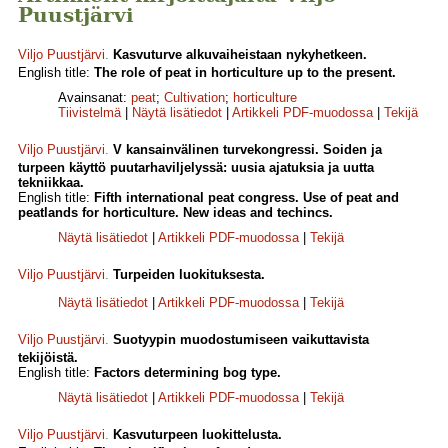
Puustjärvi
Viljo Puustjärvi
.
Kasvuturve alkuvaiheistaan nykyhetkeen.
English title:
The role of peat in horticulture up to the present.
Avainsanat:
peat
;
Cultivation
;
horticulture
Tiivistelmä
|
Näytä lisätiedot
|
Artikkeli PDF-muodossa
|
Tekijä
Viljo Puustjärvi
.
V kansainvälinen turvekongressi. Soiden ja
turpeen käyttö puutarhaviljelyssä: uusia ajatuksia ja uutta
tekniikkaa.
English title:
Fifth international peat congress. Use of peat and
peatlands for horticulture. New ideas and techincs.
Näytä lisätiedot
|
Artikkeli PDF-muodossa
|
Tekijä
Viljo Puustjärvi
.
Turpeiden luokituksesta.
Näytä lisätiedot
|
Artikkeli PDF-muodossa
|
Tekijä
Viljo Puustjärvi
.
Suotyypin muodostumiseen vaikuttavista
tekijöistä.
English title:
Factors determining bog type.
Näytä lisätiedot
|
Artikkeli PDF-muodossa
|
Tekijä
Viljo Puustjärvi
.
Kasvuturpeen luokittelusta.