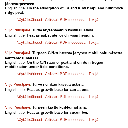
jänneturpeeseen.
English title:
On the adsorption of Ca and K by rimpi and hummock
ridge peat.
Näytä lisätiedot
|
Artikkeli PDF-muodossa
|
Tekijä
Viljo Puustjärvi
.
Turve krysanteemin kasvualustana.
English title:
Peat as substrate for chrysanthemum.
Näytä lisätiedot
|
Artikkeli PDF-muodossa
|
Tekijä
Viljo Puustjärvi
.
Turpeen C/N-suhteesta ja typen mobilisoitumisesta
kenttäolosuhteissa.
English title:
On the C/N ratio of peat and on its nitrogen
mobilization under field conditions.
Näytä lisätiedot
|
Artikkeli PDF-muodossa
|
Tekijä
Viljo Puustjärvi
.
Turve neilikan kasvualustana.
English title:
Peat as growth base for carnations.
Näytä lisätiedot
|
Artikkeli PDF-muodossa
|
Tekijä
Viljo Puustjärvi
.
Turpeen käyttö kurkkumultana.
English title:
Peat as growth base for cucumber.
Näytä lisätiedot
|
Artikkeli PDF-muodossa
|
Tekijä