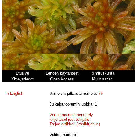
Etusivu
Lehden käytänteet
Toimituskunta
Yhteystiedot
Open Access
Muut sarjat
In English
Viimeisin julkaistu numero:
76
Julkaisufoorumin luokka: 1
Vertaisarviointimenettely
Kirjoitusohjeet tekijälle
Tarjoa artikkeli (käsikirjoitus)
Valitse numero: