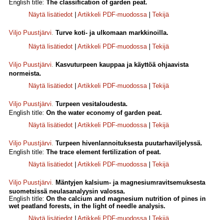
English title:
The classification of garden peat.
Näytä lisätiedot
|
Artikkeli PDF-muodossa
|
Tekijä
Viljo Puustjärvi
.
Turve koti- ja ulkomaan markkinoilla.
Näytä lisätiedot
|
Artikkeli PDF-muodossa
|
Tekijä
Viljo Puustjärvi
.
Kasvuturpeen kauppaa ja käyttöä ohjaavista
normeista.
Näytä lisätiedot
|
Artikkeli PDF-muodossa
|
Tekijä
Viljo Puustjärvi
.
Turpeen vesitaloudesta.
English title:
On the water economy of garden peat.
Näytä lisätiedot
|
Artikkeli PDF-muodossa
|
Tekijä
Viljo Puustjärvi
.
Turpeen hivenlannoituksesta puutarhaviljelyssä.
English title:
The trace element fertilization of peat.
Näytä lisätiedot
|
Artikkeli PDF-muodossa
|
Tekijä
Viljo Puustjärvi
.
Mäntyjen kalsium- ja magnesiumravitsemuksesta
suometsissä neulasanalyysin valossa.
English title:
On the calcium and magnesium nutrition of pines in
wet peatland forests, in the light of needle analysis.
Näytä lisätiedot
|
Artikkeli PDF-muodossa
|
Tekijä