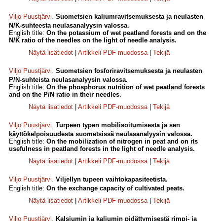
Viljo Puustjärvi
.
Suometsien kaliumravitsemuksesta ja neulasten
N/K-suhteesta neulasanalyysin valossa.
English title:
On the potassium of wet peatland forests and on the
N/K ratio of the needles on the light of needle analysis.
Näytä lisätiedot
|
Artikkeli PDF-muodossa
|
Tekijä
Viljo Puustjärvi
.
Suometsien fosforiravitsemuksesta ja neulasten
P/N-suhteista neulasanalyysin valossa.
English title:
On the phosphorus nutrition of wet peatland forests
and on the P/N ratio in their needles.
Näytä lisätiedot
|
Artikkeli PDF-muodossa
|
Tekijä
Viljo Puustjärvi
.
Turpeen typen mobilisoitumisesta ja sen
käyttökelpoisuudesta suometsissä neulasanalyysin valossa.
English title:
On the mobilization of nitrogen in peat and on its
usefulness in peatland forests in the light of needle analysis.
Näytä lisätiedot
|
Artikkeli PDF-muodossa
|
Tekijä
Viljo Puustjärvi
.
Viljellyn tupeen vaihtokapasiteetista.
English title:
On the exchange capacity of cultivated peats.
Näytä lisätiedot
|
Artikkeli PDF-muodossa
|
Tekijä
Viljo Puustjärvi
.
Kalsiumin ja kaliumin pidättymisestä rimpi- ja