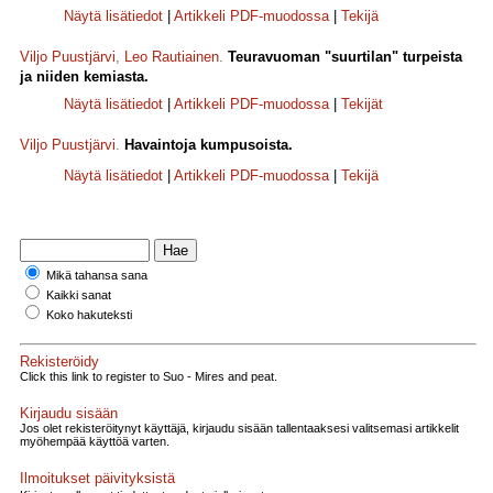
Näytä lisätiedot
|
Artikkeli PDF-muodossa
|
Tekijä
Viljo Puustjärvi
,
Leo Rautiainen
.
Teuravuoman "suurtilan" turpeista
ja niiden kemiasta.
Näytä lisätiedot
|
Artikkeli PDF-muodossa
|
Tekijät
Viljo Puustjärvi
.
Havaintoja kumpusoista.
Näytä lisätiedot
|
Artikkeli PDF-muodossa
|
Tekijä
Mikä tahansa sana
Kaikki sanat
Koko hakuteksti
Rekisteröidy
Click this link to register to Suo - Mires and peat.
Kirjaudu sisään
Jos olet rekisteröitynyt käyttäjä, kirjaudu sisään tallentaaksesi valitsemasi artikkelit
myöhempää käyttöä varten.
Ilmoitukset päivityksistä