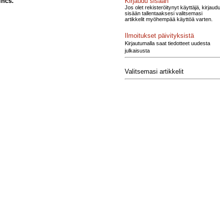
Kirjaudu sisään
incs.
Jos olet rekisteröitynyt käyttäjä, kirjaud
sisään tallentaaksesi valitsemasi
artikkelit myöhempää käyttöä varten.
Ilmoitukset päivityksistä
Kirjautumalla saat tiedotteet uudesta
julkaisusta
Valitsemasi artikkelit