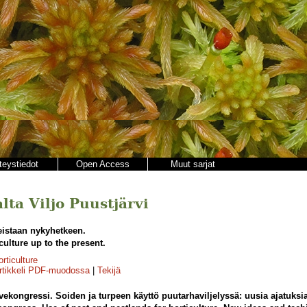
teystiedot
Open Access
Muut sarjat
alta Viljo Puustjärvi
eistaan nykyhetkeen.
iculture up to the present.
orticulture
rtikkeli PDF-muodossa
|
Tekijä
ekongressi. Soiden ja turpeen käyttö puutarhaviljelyssä: uusia ajatuksia 