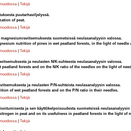
-muodossa
|
Tekijä
uksesta puutarhaviljelyssä.
zation of peat.
-muodossa
|
Tekijä
a magnesiumravitsemuksesta suometsissä neulasanalyysin valossa.
esium nutrition of pines in wet peatland forests, in the light of needle 
-muodossa
|
Tekijä
vitsemuksesta ja neulasten N/K-suhteesta neulasanalyysin valossa.
peatland forests and on the N/K ratio of the needles on the light of need
-muodossa
|
Tekijä
vitsemuksesta ja neulasten P/N-suhteista neulasanalyysin valossa.
ion of wet peatland forests and on the P/N ratio in their needles.
-muodossa
|
Tekijä
isoitumisesta ja sen käyttökelpoisuudesta suometsissä neulasanalyysin 
itrogen in peat and on its usefulness in peatland forests in the light of 
-muodossa
|
Tekijä