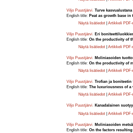
Viljo Puustjärvi
.
Turve kasvualustana 
English title:
Peat as growth base in
Näytä lisätiedot
|
Artikkeli PDF
Viljo Puustjärvi
.
Eri boniteettiluokki
English title:
On the productivity of t
Näytä lisätiedot
|
Artikkeli PDF
Viljo Puustjärvi
.
Moliniasoiden tuotto
English title:
On the productivity of 
Näytä lisätiedot
|
Artikkeli PDF
Viljo Puustjärvi
.
Trofian ja boniteetin
English title:
The luxuriousness of a v
Näytä lisätiedot
|
Artikkeli PDF
Viljo Puustjärvi
.
Kanadalainen suotyypp
Näytä lisätiedot
|
Artikkeli PDF
Viljo Puustjärvi
.
Moliniasoiden metsäo
English title:
On the factors resulting 