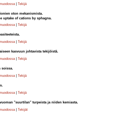
-muodossa
|
Tekijä
ionien oton mekanismista.
e uptake of cations by sphagna.
-muodossa
|
Tekijä
asiteeteista.
-muodossa
|
Tekijä
seen kasvuun johtavista tekijöistä.
-muodossa
|
Tekijä
 soissa.
-muodossa
|
Tekijä
s.
-muodossa
|
Tekijä
vuoman "suurtilan" turpeista ja niiden kemiasta.
-muodossa
|
Tekijät