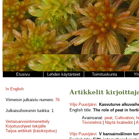
Etusivu
Lehden käytänteet
Toimituskunta
Yh
In English
Artikkelit kirjoittaj
Viimeisin julkaistu numero:
76
Viljo Puustjärvi
.
Kasvuturve alkuvaih
English title:
The role of peat in hort
Julkaisufoorumin luokka: 1
Avainsanat:
peat
;
Cultivation
;
h
Vertaisarviointimenettely
Tiivistelmä
|
Näytä lisätiedot
|
A
Kirjoitusohjeet tekijälle
Tarjoa artikkeli (käsikirjoitus)
Viljo Puustjärvi
.
V kansainvälinen turv