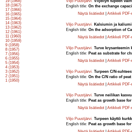
19 (1968)
Viljo Puustjärvi
.
Viljellyn tupeen vaih
18 (1967)
English title:
On the exchange capacit
17 (1966)
Näytä lisätiedot
|
Artikkeli PDF
16 (1965)
15 (1964)
14 (1963)
Viljo Puustjärvi
.
Kalsiumin ja kaliumi
13 (1962)
English title:
On the adsorption of C
12 (1961)
11 (1960)
Näytä lisätiedot
|
Artikkeli PDF
10 (1959)
9 (1958)
Viljo Puustjärvi
.
Turve krysanteemin 
8 (1957)
English title:
Peat as substrate for 
7 (1956)
6 (1955)
Näytä lisätiedot
|
Artikkeli PDF
5 (1954)
4 (1953)
3 (1952)
Viljo Puustjärvi
.
Turpeen C/N-suhteest
2 (1951)
English title:
On the C/N ratio of peat
1 (1950)
Näytä lisätiedot
|
Artikkeli PDF
Viljo Puustjärvi
.
Turve neilikan kasvu
English title:
Peat as growth base for
Näytä lisätiedot
|
Artikkeli PDF
Viljo Puustjärvi
.
Turpeen käyttö kurk
English title:
Peat as growth base fo
Näytä lisätiedot
|
Artikkeli PDF