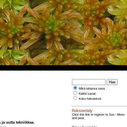
Mikä tahansa sana
Kaikki sanat
Koko hakuteksti
Rekisteröidy
Click this link to register to Suo - Mires
and peat.
ja uutta tekniikkaa.