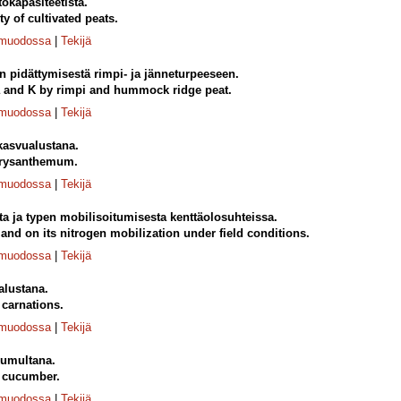
tokapasiteetista.
y of cultivated peats.
-muodossa
|
Tekijä
n pidättymisestä rimpi- ja jänneturpeeseen.
a and K by rimpi and hummock ridge peat.
-muodossa
|
Tekijä
kasvualustana.
chrysanthemum.
-muodossa
|
Tekijä
a ja typen mobilisoitumisesta kenttäolosuhteissa.
 and on its nitrogen mobilization under field conditions.
-muodossa
|
Tekijä
alustana.
 carnations.
-muodossa
|
Tekijä
kumultana.
r cucumber.
-muodossa
|
Tekijä