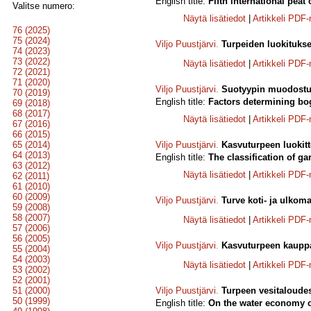
English title:
Fifth international peat
Valitse numero:
Näytä lisätiedot
|
Artikkeli PDF
76 (2025)
75 (2024)
Viljo Puustjärvi
.
Turpeiden luokitukse
74 (2023)
73 (2022)
Näytä lisätiedot
|
Artikkeli PDF
72 (2021)
71 (2020)
Viljo Puustjärvi
.
Suotyypin muodostumi
70 (2019)
English title:
Factors determining bo
69 (2018)
68 (2017)
Näytä lisätiedot
|
Artikkeli PDF
67 (2016)
66 (2015)
65 (2014)
Viljo Puustjärvi
.
Kasvuturpeen luokitt
64 (2013)
English title:
The classification of ga
63 (2012)
Näytä lisätiedot
|
Artikkeli PDF
62 (2011)
61 (2010)
60 (2009)
Viljo Puustjärvi
.
Turve koti- ja ulkom
59 (2008)
58 (2007)
Näytä lisätiedot
|
Artikkeli PDF
57 (2006)
56 (2005)
Viljo Puustjärvi
.
Kasvuturpeen kauppaa
55 (2004)
54 (2003)
Näytä lisätiedot
|
Artikkeli PDF
53 (2002)
52 (2001)
51 (2000)
Viljo Puustjärvi
.
Turpeen vesitaloudes
50 (1999)
English title:
On the water economy o