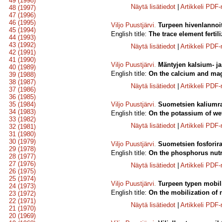
49 (1998)
Näytä lisätiedot
|
Artikkeli PDF
48 (1997)
47 (1996)
46 (1995)
Viljo Puustjärvi
.
Turpeen hivenlannoit
45 (1994)
English title:
The trace element fertili
44 (1993)
43 (1992)
Näytä lisätiedot
|
Artikkeli PDF
42 (1991)
41 (1990)
Viljo Puustjärvi
.
Mäntyjen kalsium- j
40 (1989)
English title:
On the calcium and magn
39 (1988)
38 (1987)
Näytä lisätiedot
|
Artikkeli PDF
37 (1986)
36 (1985)
35 (1984)
Viljo Puustjärvi
.
Suometsien kaliumra
34 (1983)
English title:
On the potassium of wet 
33 (1982)
Näytä lisätiedot
|
Artikkeli PDF
32 (1981)
31 (1980)
30 (1979)
Viljo Puustjärvi
.
Suometsien fosforira
29 (1978)
English title:
On the phosphorus nutrit
28 (1977)
27 (1976)
Näytä lisätiedot
|
Artikkeli PDF
26 (1975)
25 (1974)
Viljo Puustjärvi
.
Turpeen typen mobil
24 (1973)
English title:
On the mobilization of n
23 (1972)
22 (1971)
Näytä lisätiedot
|
Artikkeli PDF
21 (1970)
20 (1969)