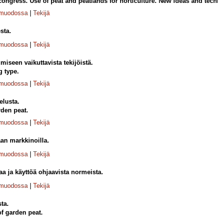
 congress. Use of peat and peatlands for horticulture. New ideas and tech
-muodossa
|
Tekijä
sta.
-muodossa
|
Tekijä
seen vaikuttavista tekijöistä.
g type.
-muodossa
|
Tekijä
elusta.
rden peat.
-muodossa
|
Tekijä
aan markkinoilla.
-muodossa
|
Tekijä
 ja käyttöä ohjaavista normeista.
-muodossa
|
Tekijä
ta.
f garden peat.