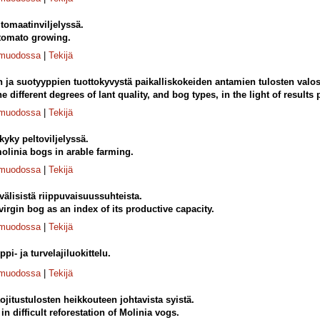
tomaatinviljelyssä.
 tomato growing.
-muodossa
|
Tekijä
en ja suotyyppien tuottokyvystä paikalliskokeiden antamien tulosten valo
he different degrees of lant quality, and bog types, in the light of result
-muodossa
|
Tekijä
kyky peltoviljelyssä.
molinia bogs in arable farming.
-muodossa
|
Tekijä
 välisistä riippuvaisuussuhteista.
irgin bog as an index of its productive capacity.
-muodossa
|
Tekijä
i- ja turvelajiluokittelu.
-muodossa
|
Tekijä
jitustulosten heikkouteen johtavista syistä.
in difficult reforestation of Molinia vogs.