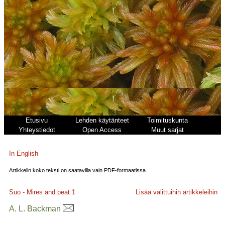
Etusivu
Lehden käytänteet
Toimituskunta
Yhteystiedot
Open Access
Muut sarjat
In English
Artikkelin koko teksti on saatavilla vain PDF-formaatissa.
Suo - Mires and peat
1
Lisää valittuihin artikkeleihin
A. L. Backman