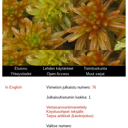
Etusivu
Lehden käytänteet
Toimituskunta
Yhteystiedot
Open Access
Muut sarjat
In English
Viimeisin julkaistu numero:
76
Julkaisufoorumin luokka: 1
Vertaisarviointimenettely
Kirjoitusohjeet tekijälle
Tarjoa artikkeli (käsikirjoitus)
Valitse numero: