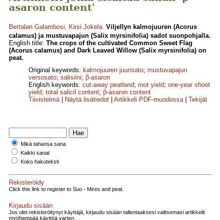
asaron content'
Bertalan Galambosi
,
Kirsi Jokela
.
Viljellyn kalmojuuren (Acorus
calamus) ja mustuvapajun (Salix myrsinifolia) sadot suonpohjalla.
English title:
The crops of the cultivated Common Sweet Flag
(Acorus calamus) and Dark Leaved Willow (Salix myrsinifolia) on
peat.
Original keywords:
kalmojuuren juurisato
;
mustuvapajun
versosato
;
salisiini
;
β-asaron
English keywords:
cut-away peatland
;
root yield
;
one-year shoot
yield
;
total salicil content
;
β-asaron content
Tiivistelmä
|
Näytä lisätiedot
|
Artikkeli PDF-muodossa
|
Tekijät
Mikä tahansa sana
Kaikki sanat
Koko hakuteksti
Rekisteröidy
Click this link to register to Suo - Mires and peat.
Kirjaudu sisään
Jos olet rekisteröitynyt käyttäjä, kirjaudu sisään tallentaaksesi valitsemasi artikkelit
myöhempää käyttöä varten.