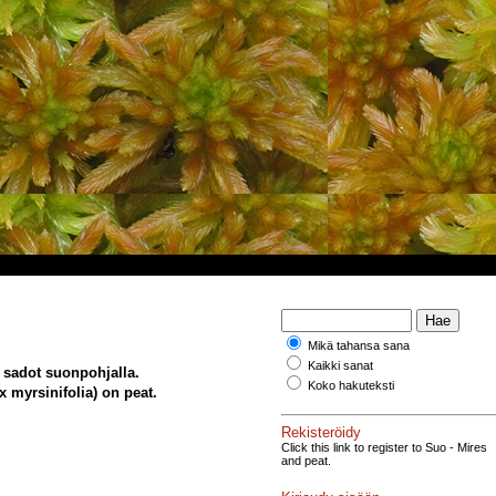
Mikä tahansa sana
Kaikki sanat
 sadot suonpohjalla.
Koko hakuteksti
 myrsinifolia) on peat.
Rekisteröidy
Click this link to register to Suo - Mires
and peat.