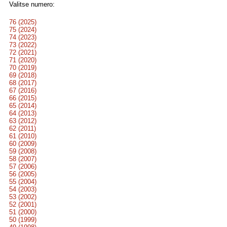
Valitse numero:
76 (2025)
75 (2024)
74 (2023)
73 (2022)
72 (2021)
71 (2020)
70 (2019)
69 (2018)
68 (2017)
67 (2016)
66 (2015)
65 (2014)
64 (2013)
63 (2012)
62 (2011)
61 (2010)
60 (2009)
59 (2008)
58 (2007)
57 (2006)
56 (2005)
55 (2004)
54 (2003)
53 (2002)
52 (2001)
51 (2000)
50 (1999)