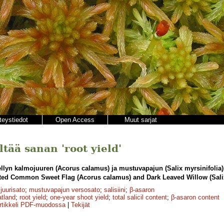
teystiedot
Open Access
Muut sarjat
ltää sanan 'root yield'
ellyn kalmojuuren (Acorus calamus) ja mustuvapajun (Salix myrsinifolia)
ated Common Sweet Flag (Acorus calamus) and Dark Leaved Willow (Salix
juurisato
;
mustuvapajun versosato
;
salisiini
;
β-asaron
atland
;
root yield
;
one-year shoot yield
;
total salicil content
;
β-asaron content
rtikkeli PDF-muodossa
|
Tekijät