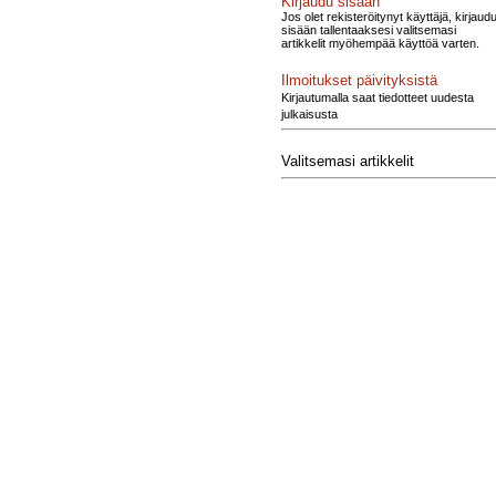
Kirjaudu sisään
Jos olet rekisteröitynyt käyttäjä, kirjaud
sisään tallentaaksesi valitsemasi
artikkelit myöhempää käyttöä varten.
Ilmoitukset päivityksistä
Kirjautumalla saat tiedotteet uudesta
julkaisusta
Valitsemasi artikkelit