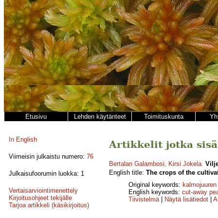
Etusivu
Lehden käytänteet
Toimituskunta
Yh
In English
Artikkelit jotka sisä
Viimeisin julkaistu numero:
76
Bertalan Galambosi
,
Kirsi Jokela
.
Vilj
English title:
The crops of the cultiv
Julkaisufoorumin luokka: 1
Original keywords:
kalmojuuren 
Vertaisarviointimenettely
English keywords:
cut-away pe
Kirjoitusohjeet tekijälle
Tiivistelmä
|
Näytä lisätiedot
|
A
Tarjoa artikkeli (käsikirjoitus)