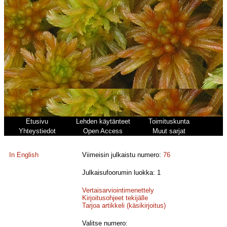
Etusivu
Lehden käytänteet
Toimituskunta
Yhteystiedot
Open Access
Muut sarjat
In English
Viimeisin julkaistu numero:
76
Julkaisufoorumin luokka: 1
Vertaisarviointimenettely
Kirjoitusohjeet tekijälle
Tarjoa artikkeli (käsikirjoitus)
Valitse numero: