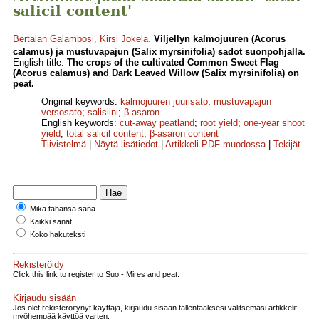
salicil content'
Bertalan Galambosi
,
Kirsi Jokela
.
Viljellyn kalmojuuren (Acorus
calamus) ja mustuvapajun (Salix myrsinifolia) sadot suonpohjalla.
English title:
The crops of the cultivated Common Sweet Flag
(Acorus calamus) and Dark Leaved Willow (Salix myrsinifolia) on
peat.
Original keywords:
kalmojuuren juurisato
;
mustuvapajun
versosato
;
salisiini
;
β-asaron
English keywords:
cut-away peatland
;
root yield
;
one-year shoot
yield
;
total salicil content
;
β-asaron content
Tiivistelmä
|
Näytä lisätiedot
|
Artikkeli PDF-muodossa
|
Tekijät
Mikä tahansa sana
Kaikki sanat
Koko hakuteksti
Rekisteröidy
Click this link to register to Suo - Mires and peat.
Kirjaudu sisään
Jos olet rekisteröitynyt käyttäjä, kirjaudu sisään tallentaaksesi valitsemasi artikkelit
myöhempää käyttöä varten.