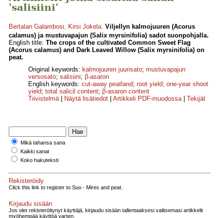
'salisiini'
Bertalan Galambosi
,
Kirsi Jokela
.
Viljellyn kalmojuuren (Acorus
calamus) ja mustuvapajun (Salix myrsinifolia) sadot suonpohjalla.
English title:
The crops of the cultivated Common Sweet Flag
(Acorus calamus) and Dark Leaved Willow (Salix myrsinifolia) on
peat.
Original keywords:
kalmojuuren juurisato
;
mustuvapajun
versosato
;
salisiini
;
β-asaron
English keywords:
cut-away peatland
;
root yield
;
one-year shoot
yield
;
total salicil content
;
β-asaron content
Tiivistelmä
|
Näytä lisätiedot
|
Artikkeli PDF-muodossa
|
Tekijät
Mikä tahansa sana
Kaikki sanat
Koko hakuteksti
Rekisteröidy
Click this link to register to Suo - Mires and peat.
Kirjaudu sisään
Jos olet rekisteröitynyt käyttäjä, kirjaudu sisään tallentaaksesi valitsemasi artikkelit
myöhempää käyttöä varten.