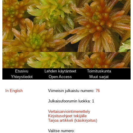
Etusivu
Lehden käytänteet
Toimituskunta
Yhteystiedot
Open Access
Muut sarjat
In English
Viimeisin julkaistu numero:
76
Julkaisufoorumin luokka: 1
Vertaisarviointimenettely
Kirjoitusohjeet tekijälle
Tarjoa artikkeli (käsikirjoitus)
Valitse numero: