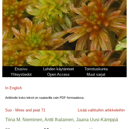
Etusivu
Lehden käytänteet
Toimituskunta
Yhteystiedot
Open Access
Muut sarjat
In English
Artikkelin koko teksti on saatavilla vain PDF-formaatissa.
Suo - Mires and peat
71
Lisää valittuihin artikkeleihin
Tiina M. Nieminen, Antti Ihalainen, Jaana Uusi-Kämppä