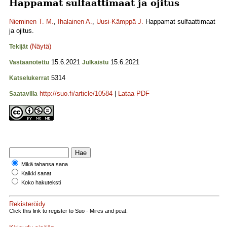
Happamat sulfaattimaat ja ojitus
Nieminen T. M.
,
Ihalainen A.
,
Uusi-Kämppä J.
Happamat sulfaattimaat
ja ojitus.
(Näytä)
Tekijät
15.6.2021
15.6.2021
Vastaanotettu
Julkaistu
5314
Katselukerrat
http://suo.fi/article/10584
|
Lataa PDF
Saatavilla
Mikä tahansa sana
Kaikki sanat
Koko hakuteksti
Rekisteröidy
Click this link to register to Suo - Mires and peat.