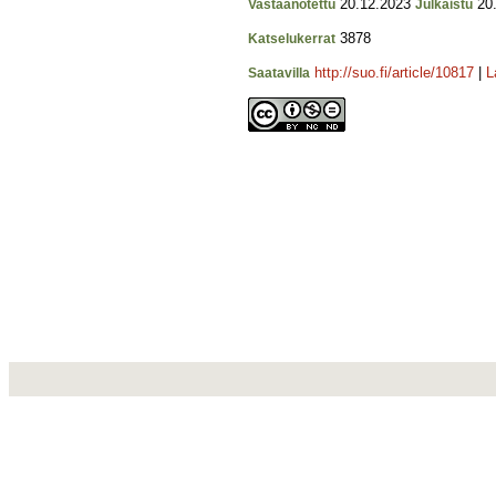
20.12.2023
20.
Vastaanotettu
Julkaistu
3878
Katselukerrat
http://suo.fi/article/10817
|
L
Saatavilla