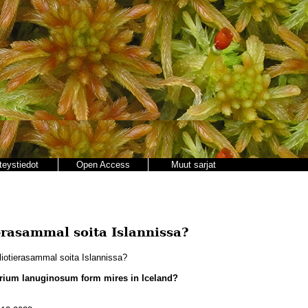
teystiedot
Open Access
Muut sarjat
rasammal soita Islannissa?
iotierasammal soita Islannissa?
rium lanuginosum form mires in Iceland?