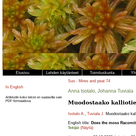
Etusivu
Lehden käytänteet
Toimituskunta
Yh
Suo - Mires and peat
74
In English
Anna Isotalo, Johanna Tuviala
Artikkelin koko teksti on saatavilla vain
PDF-formaatissa.
Muodostaako kalliotie
Isotalo A.
,
Tuviala J.
Muodostaako kall
English title:
Does the moss Racomit
(Näytä)
Tekijät