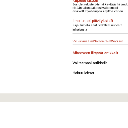
Kirjaudu sisään
Jos olet rekisteröitynyt käyttäjä, kirjaud
sisään tallentaaksesi valitsemasi
artikkelit myöhempää käyttöä varten.
Ilmoitukset päivityksistä
Kirjautumalla saat tiedotteet uudesta
julkaisusta
Vie viittaus EndNoteen / RefWorksiin
Aiheeseen liittyvät artikkelit
Valitsemasi artikkelit
Hakutulokset