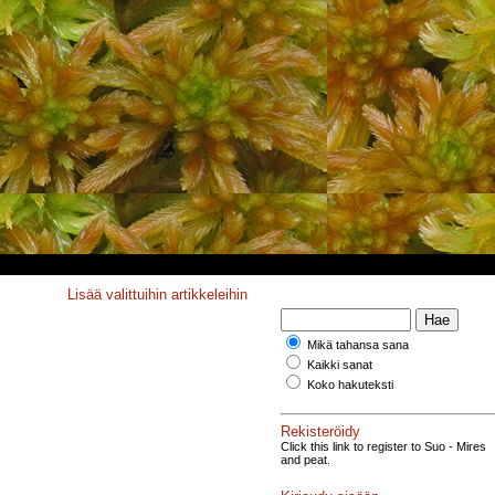
Lisää valittuihin artikkeleihin
Mikä tahansa sana
Kaikki sanat
Koko hakuteksti
Rekisteröidy
Click this link to register to Suo - Mires
and peat.