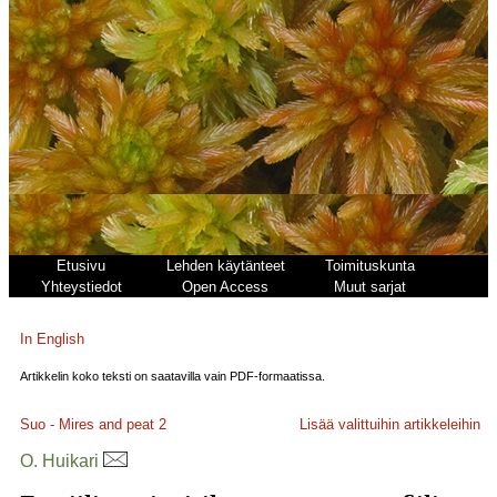
Etusivu
Lehden käytänteet
Toimituskunta
Yhteystiedot
Open Access
Muut sarjat
In English
Artikkelin koko teksti on saatavilla vain PDF-formaatissa.
Suo - Mires and peat
2
Lisää valittuihin artikkeleihin
O. Huikari