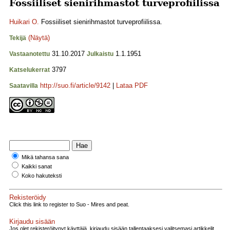
Fossiiliset sienirihmastot turveprofiilissa
Huikari O.
Fossiiliset sienirihmastot turveprofiilissa.
(Näytä)
Tekijä
31.10.2017
1.1.1951
Vastaanotettu
Julkaistu
3797
Katselukerrat
http://suo.fi/article/9142
|
Lataa PDF
Saatavilla
Mikä tahansa sana
Kaikki sanat
Koko hakuteksti
Rekisteröidy
Click this link to register to Suo - Mires and peat.
Kirjaudu sisään
Jos olet rekisteröitynyt käyttäjä, kirjaudu sisään tallentaaksesi valitsemasi artikkelit