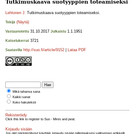
Tutkimuskaava suotyyppien toteamiseksi
Lehtonen J.
Tutkimuskaava suotyyppien toteamiseksi.
(Näytä)
Tekijä
31.10.2017
1.1.1951
Vastaanotettu
Julkaistu
3721
Katselukerrat
http://suo.fi/article/9152
|
Lataa PDF
Saatavilla
Mikä tahansa sana
Kaikki sanat
Koko hakuteksti
Rekisteröidy
Click this link to register to Suo - Mires and peat.
Kirjaudu sisään
Jos olet rekisteröitynyt käyttäjä, kirjaudu sisään tallentaaksesi valitsemasi artikkelit