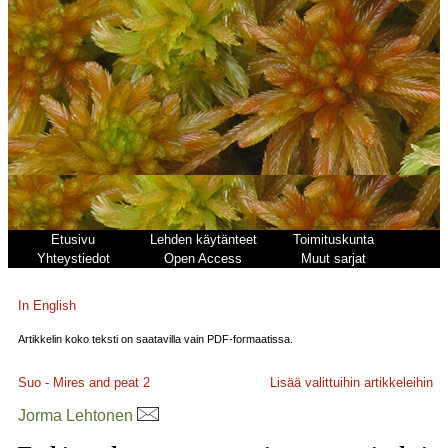
Etusivu
Lehden käytänteet
Toimituskunta
Yhteystiedot
Open Access
Muut sarjat
In English
Artikkelin koko teksti on saatavilla vain PDF-formaatissa.
Suo - Mires and peat
2
Lisää valittuihin artikkeleihin
Jorma Lehtonen