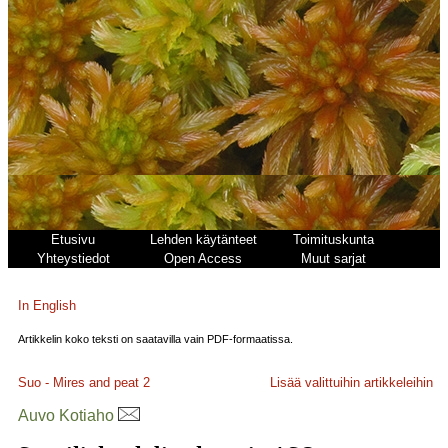
Etusivu
Lehden käytänteet
Toimituskunta
Yhteystiedot
Open Access
Muut sarjat
In English
Artikkelin koko teksti on saatavilla vain PDF-formaatissa.
Suo - Mires and peat
2
Lisää valittuihin artikkeleihin
Auvo Kotiaho