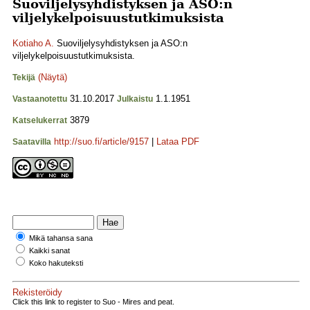
Suoviljelysyhdistyksen ja ASO:n
viljelykelpoisuustutkimuksista
Kotiaho A.
Suoviljelysyhdistyksen ja ASO:n
viljelykelpoisuustutkimuksista.
(Näytä)
Tekijä
31.10.2017
1.1.1951
Vastaanotettu
Julkaistu
3879
Katselukerrat
http://suo.fi/article/9157
|
Lataa PDF
Saatavilla
Mikä tahansa sana
Kaikki sanat
Koko hakuteksti
Rekisteröidy
Click this link to register to Suo - Mires and peat.