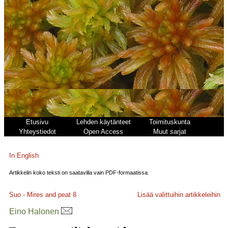
Etusivu
Lehden käytänteet
Toimituskunta
Yhteystiedot
Open Access
Muut sarjat
In English
Artikkelin koko teksti on saatavilla vain PDF-formaatissa.
Suo - Mires and peat
8
Lisää valittuihin artikkeleihin
Eino Halonen