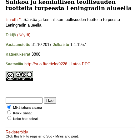
Sähköa ja kemiallisen teollisuuden
tuotteita turpeesta Leningradin alueella
Enroth Y.
Sähköa ja kemiallisen teollisuuden tuotteita turpeesta
Leningradin alueella.
(Näytä)
Tekijä
31.10.2017
1.1.1957
Vastaanotettu
Julkaistu
3808
Katselukerrat
http://suo.fi/article/9226
|
Lataa PDF
Saatavilla
Mikä tahansa sana
Kaikki sanat
Koko hakuteksti
Rekisteröidy
Click this link to register to Suo - Mires and peat.