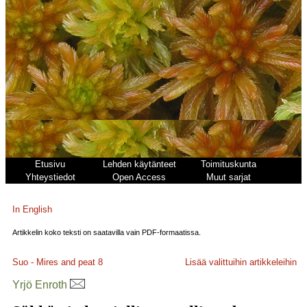
Etusivu
Lehden käytänteet
Toimituskunta
Yhteystiedot
Open Access
Muut sarjat
In English
Artikkelin koko teksti on saatavilla vain PDF-formaatissa.
Suo - Mires and peat
8
Lisää valittuihin artikkeleihin
Yrjö Enroth