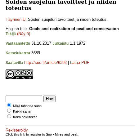
Soiden suojelun tavoitteet ja niiden
toteutus
Häyrinen U.
Soiden suojelun tavoitteet ja niiden toteutus.
English title:
Goals and realization of peatland conservation
(Näytä)
Tekijä
31.10.2017
1.1.1972
Vastaanotettu
Julkaistu
3689
Katselukerrat
http://suo.fi/article/9392
|
Lataa PDF
Saatavilla
Mikä tahansa sana
Kaikki sanat
Koko hakuteksti
Rekisteröidy
Click this link to register to Suo - Mires and peat.