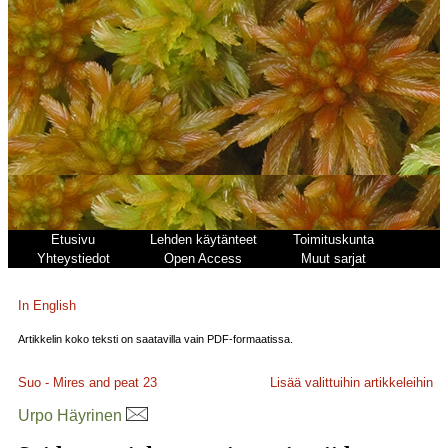
Etusivu
Lehden käytänteet
Toimituskunta
Yhteystiedot
Open Access
Muut sarjat
In English
Artikkelin koko teksti on saatavilla vain PDF-formaatissa.
Suo - Mires and peat
23
Lisää valittuihin artikkeleihin
Urpo Häyrinen